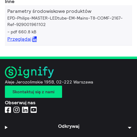
Inne
Parametry środowiskowe produktów
EPD-Philips-MASTER-LEDtube-EM-Mains-T8-COMF-2167-
Ref-929001961102
pdf 660.8 kB
Przeglądaj
Aleje Jerozolimskie 195B, 02-222 Warszawa
Skontaktuj się z nami
Obserwuj nas
Odkrywaj