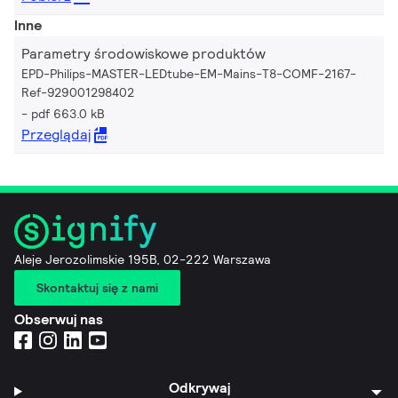
Inne
Parametry środowiskowe produktów
EPD-Philips-MASTER-LEDtube-EM-Mains-T8-COMF-2167-
Ref-929001298402
pdf 663.0 kB
Przeglądaj
Aleje Jerozolimskie 195B, 02-222 Warszawa
Skontaktuj się z nami
Obserwuj nas
Odkrywaj