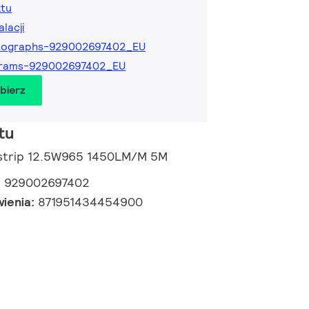
ktu
alacji
tographs-929002697402_EU
grams-929002697402_EU
obierz
tu
Dstrip 12.5W965 1450LM/M 5M
:
929002697402
wienia:
871951434454900