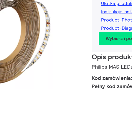
Ulotka produ
Instrukcje inst
Product-Pho
Product-Dia
Wybierz i p
Opis produk
Philips MAS LE
Kod zamówienia
Pełny kod zamó