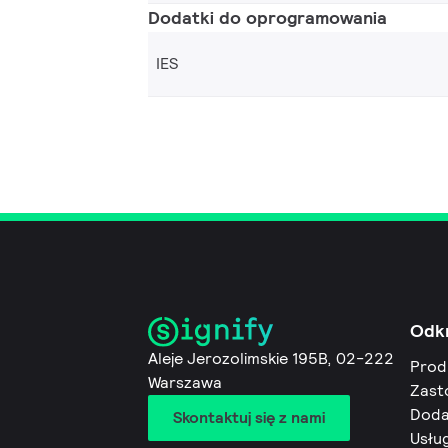
Dodatki do oprogramowania
IES
Odk
Aleje Jerozolimskie 195B, 02-222
Prod
Warszawa
Zast
Doda
Skontaktuj się z nami
Usług