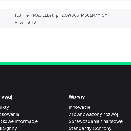
IES File - MAS LEDstrip 12.5W965 1450LM/M 5M
ies 1.6 kB
rywaj
Wpływ
ukty
Innowacje
osowania
Zrównoważony rozwój
tkowe informacje
Sprawozdania finansowe
i Signify
Standardy Ochrony