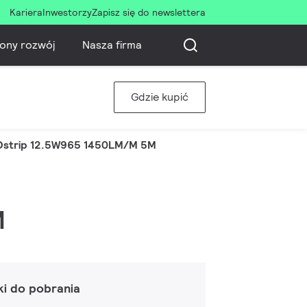
Kariera
Inwestorzy
Zapisz się do newslettera
ony rozwój
Nasza firma
Gdzie kupić
Dstrip 12.5W965 1450LM/M 5M
M
ki do pobrania