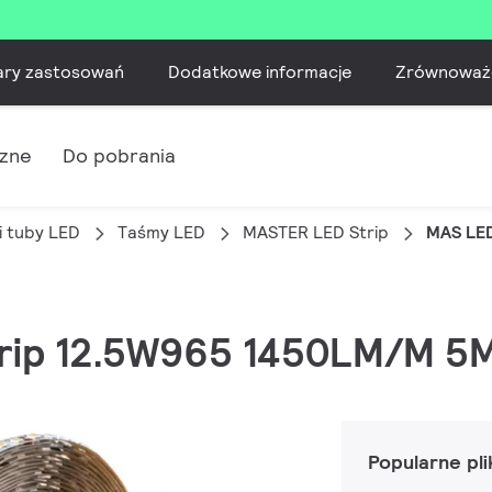
ary zastosowań
Dodatkowe informacje
Zrównoważ
czne
Do pobrania
i tuby LED
Taśmy LED
MASTER LED Strip
MAS LE
trip 12.5W965 1450LM/M 5
Popularne pli