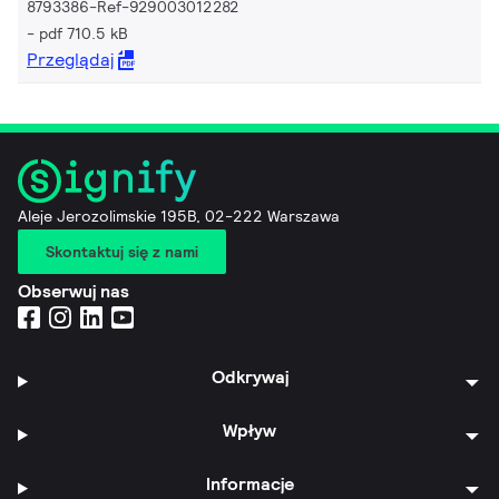
8793386-Ref-929003012282
pdf 710.5 kB
Przeglądaj
Aleje Jerozolimskie 195B, 02-222 Warszawa
Skontaktuj się z nami
Obserwuj nas
Odkrywaj
Wpływ
Informacje