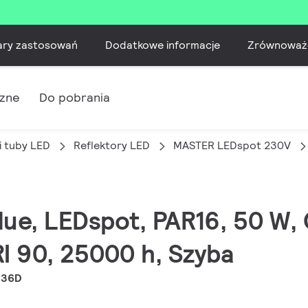
ary zastosowań
Dodatkowe informacje
Zrównoważ
czne
Do pobrania
i tuby LED
Reflektory LED
MASTER LEDspot 230V
lue, LEDspot, PAR16, 50 W,
RI 90, 25000 h, Szyba
 36D