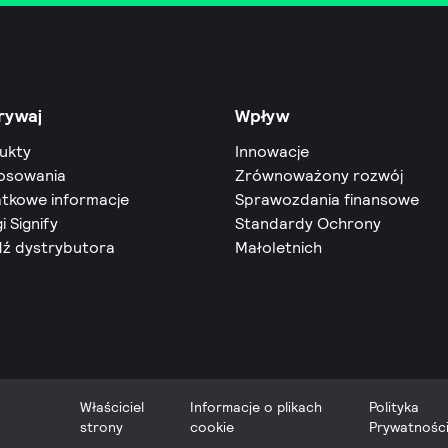
rywaj
Wpływ
ukty
Innowacje
osowania
Zrównoważony rozwój
tkowe informacje
Sprawozdania finansowe
i Signify
Standardy Ochrony
dź dystrybutora
Małoletnich
Właściciel
Informacje o plikach
Polityka
strony
cookie
Prywatnośc