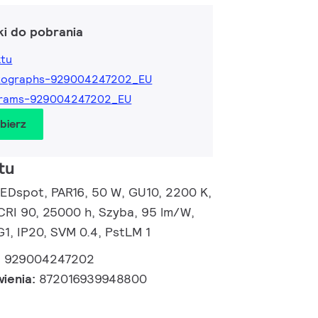
ki do pobrania
ktu
tographs-929004247202_EU
grams-929004247202_EU
obierz
tu
EDspot, PAR16, 50 W, GU10, 2200 K,
 CRI 90, 25000 h, Szyba, 95 lm/W,
G1, IP20, SVM 0.4, PstLM 1
:
929004247202
wienia:
872016939948800