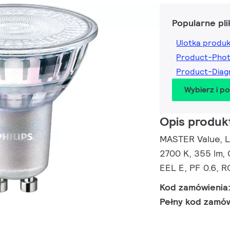
Popularne pli
Ulotka produ
Product-Pho
Product-Dia
Wybierz i p
Opis produk
MASTER Value, L
2700 K, 355 lm,
EEL E, PF 0.6, R
Kod zamówienia
Pełny kod zamó