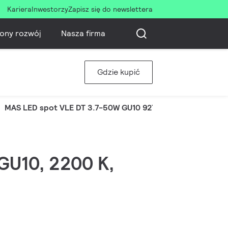
Kariera
Inwestorzy
Zapisz się do newslettera
ony rozwój
Nasza firma
Gdzie kupić
MAS LED spot VLE DT 3.7-50W GU10 927 36D
 GU10, 2200 K,