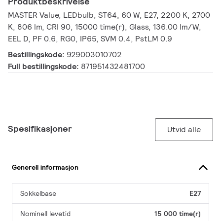
Produktbeskrivelse
MASTER Value, LEDbulb, ST64, 60 W, E27, 2200 K, 2700
K, 806 lm, CRI 90, 15000 time(r), Glass, 136.00 lm/W,
EEL D, PF 0.6, RG0, IP65, SVM 0.4, PstLM 0.9
Bestillingskode:
929003010702
Full bestillingskode:
871951432481700
Spesifikasjoner
Utvid alle
Generell informasjon
Sokkelbase
E27
Nominell levetid
15 000 time(r)