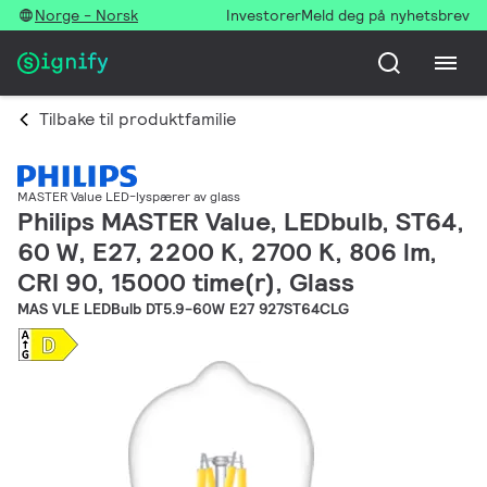
Norge - Norsk
Investorer
Meld deg på nyhetsbrev
Tilbake til produktfamilie
MASTER Value LED-lyspærer av glass
Philips MASTER Value, LEDbulb, ST64,
60 W, E27, 2200 K, 2700 K, 806 lm,
CRI 90, 15000 time(r), Glass
MAS VLE LEDBulb DT5.9-60W E27 927ST64CLG