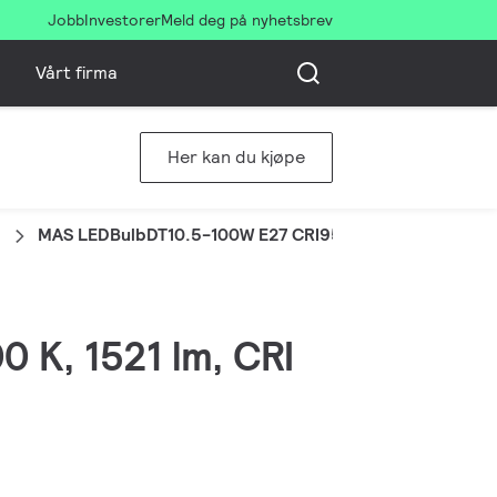
Jobb
Investorer
Meld deg på nyhetsbrev
Vårt firma
Her kan du kjøpe
MAS LEDBulbDT10.5-100W E27 CRI95A60CLG
0 K, 1521 lm, CRI