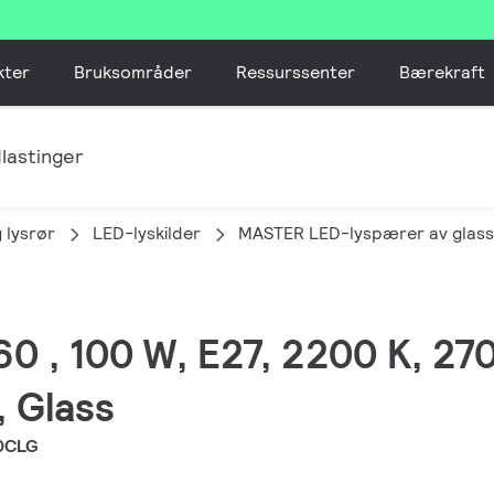
kter
Bruksområder
Ressurssenter
Bærekraft
lastinger
 lysrør
LED-lyskilder
MASTER LED-lyspærer av glass
60 , 100 W, E27, 2200 K, 270
, Glass
0CLG