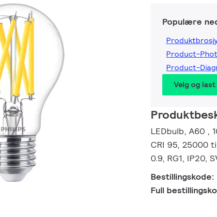
Populære ned
Produktbrosj
Product-Pho
Product-Dia
Velg og last
Produktbesk
LEDbulb, A60 , 1
CRI 95, 25000 ti
0.9, RG1, IP20, 
Bestillingskode:
Full bestillings