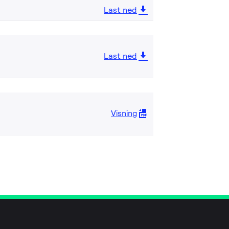
Last ned
Last ned
Visning