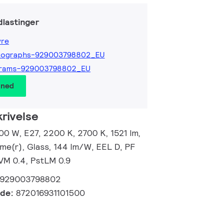
lastinger
yre
tographs-929003798802_EU
grams-929003798802_EU
 ned
rivelse
00 W, E27, 2200 K, 2700 K, 1521 lm,
me(r), Glass, 144 lm/W, EEL D, PF
SVM 0.4, PstLM 0.9
929003798802
kode:
872016931101500