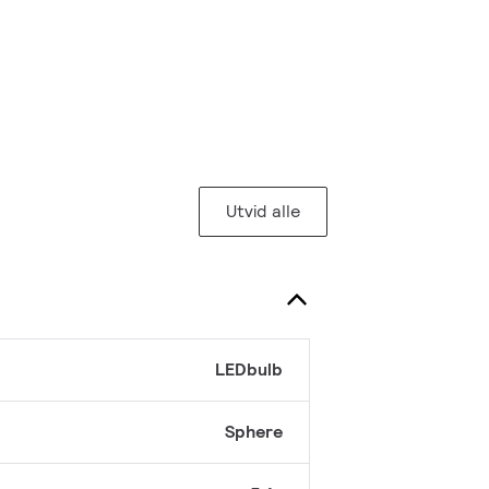
Utvid alle
LEDbulb
Sphere