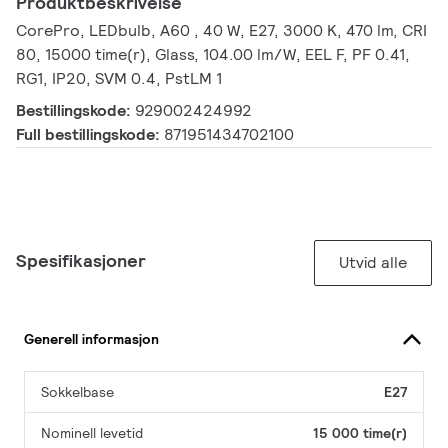
Produktbeskrivelse
CorePro, LEDbulb, A60 , 40 W, E27, 3000 K, 470 lm, CRI
80, 15000 time(r), Glass, 104.00 lm/W, EEL F, PF 0.41,
RG1, IP20, SVM 0.4, PstLM 1
Bestillingskode:
929002424992
Full bestillingskode:
871951434702100
Spesifikasjoner
Utvid alle
Generell informasjon
Sokkelbase
E27
Nominell levetid
15 000 time(r)