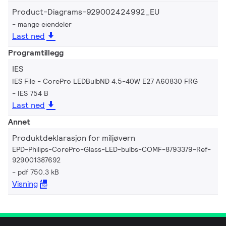
Product-Diagrams-929002424992_EU
mange eiendeler
Last ned
Programtillegg
IES
IES File - CorePro LEDBulbND 4.5-40W E27 A60830 FRG
IES 754 B
Last ned
Annet
Produktdeklarasjon for miljøvern
EPD-Philips-CorePro-Glass-LED-bulbs-COMF-8793379-Ref-
929001387692
pdf 750.3 kB
Visning