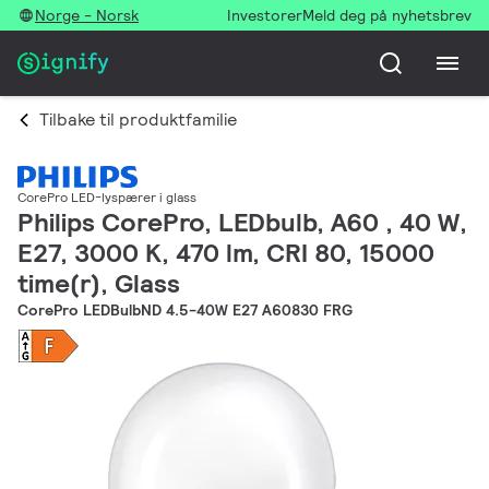
Norge - Norsk
Investorer
Meld deg på nyhetsbrev
Tilbake til produktfamilie
CorePro LED-lyspærer i glass
Philips CorePro, LEDbulb, A60 , 40 W,
E27, 3000 K, 470 lm, CRI 80, 15000
time(r), Glass
CorePro LEDBulbND 4.5-40W E27 A60830 FRG