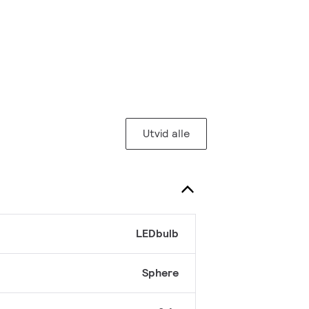
Utvid alle
LEDbulb
Sphere