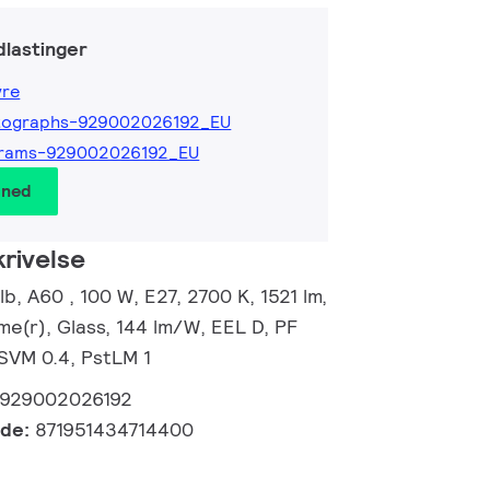
lastinger
yre
tographs-929002026192_EU
grams-929002026192_EU
 ned
rivelse
, A60 , 100 W, E27, 2700 K, 1521 lm,
me(r), Glass, 144 lm/W, EEL D, PF
 SVM 0.4, PstLM 1
929002026192
kode:
871951434714400