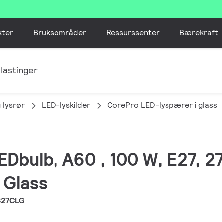
kter
Bruksområder
Ressurssenter
Bærekraft
lastinger
 lysrør
LED-lyskilder
CorePro LED-lyspærer i glass
EDbulb, A60 , 100 W, E27, 27
 Glass
827CLG