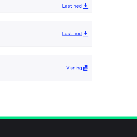
Last ned
Last ned
Visning