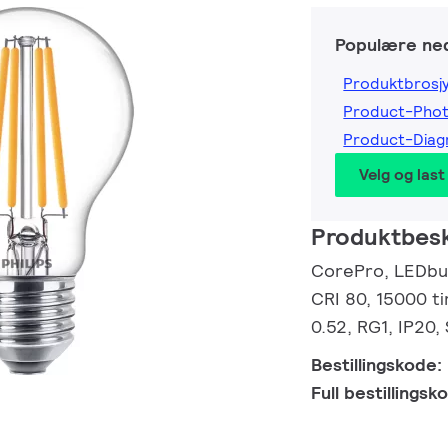
Populære ned
Produktbrosj
Product-Pho
Product-Dia
Velg og last
Produktbesk
CorePro, LEDbulb
CRI 80, 15000 ti
0.52, RG1, IP20,
Bestillingskode:
Full bestillings