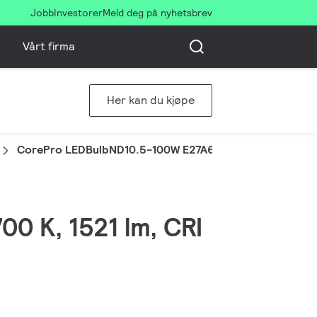
Jobb
Investorer
Meld deg på nyhetsbrev
Vårt firma
Her kan du kjøpe
CorePro LEDBulbND10.5-100W E27A60 827CLG
00 K, 1521 lm, CRI