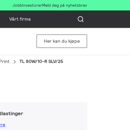
Jobb
Investorer
Meld deg på nyhetsbrev
Vårt firma
Her kan du kjøpe
Print
TL 80W/10-R SLV/25
lastinger
yre