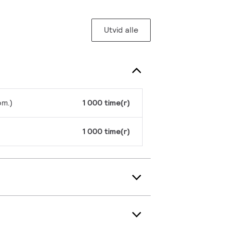
Utvid alle
om.)
1 000 time(r)
1 000 time(r)