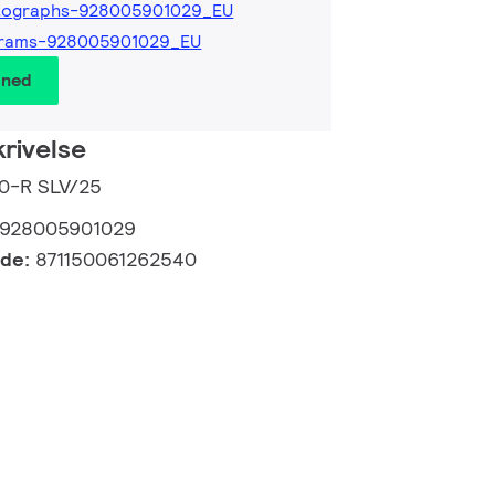
tographs-928005901029_EU
grams-928005901029_EU
 ned
rivelse
10-R SLV/25
928005901029
kode:
871150061262540