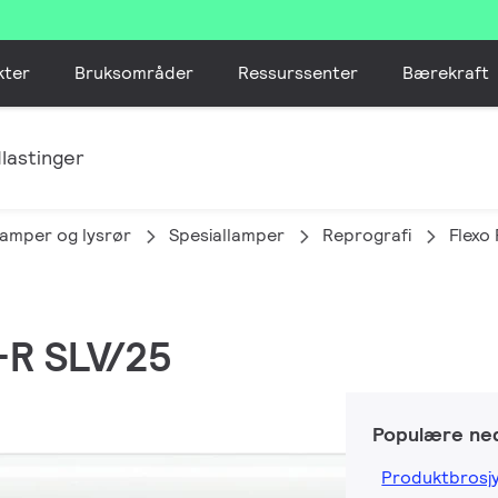
kter
Bruksområder
Ressurssenter
Bærekraft
lastinger
lamper og lysrør
Spesiallamper
Reprografi
Flexo 
-R SLV/25
Populære ned
Produktbrosj