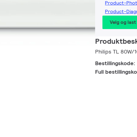
Product-Pho
Product-Dia
Velg og last
Produktbesk
Philips TL 80W/
Bestillingskode:
Full bestillings