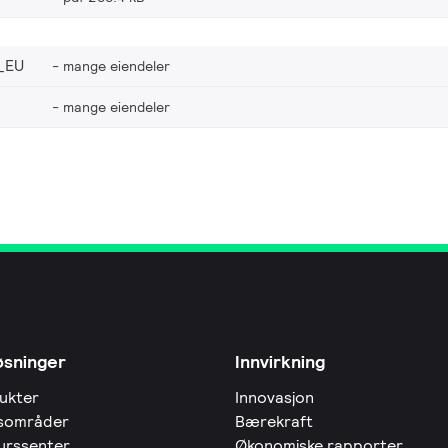
_EU
mange eiendeler
mange eiendeler
øsninger
Innvirkning
ukter
Innovasjon
sområder
Bærekraft
urssenter
Økonomiske rapporter