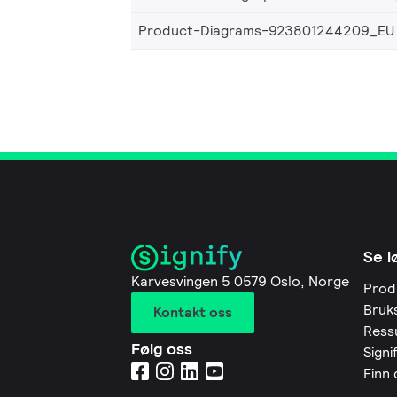
Product-Diagrams-923801244209_EU
Se l
Karvesvingen 5 0579 Oslo, Norge
Prod
Bruk
Kontakt oss
Ress
Følg oss
Signi
Finn 