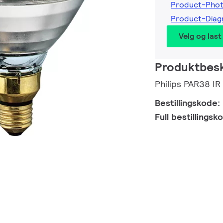
Product-Pho
Product-Dia
Velg og last
Produktbesk
Philips PAR38 I
Bestillingskode:
Full bestillings