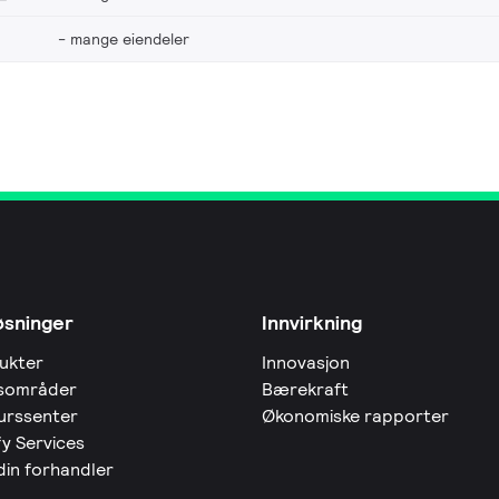
mange eiendeler
øsninger
Innvirkning
ukter
Innovasjon
sområder
Bærekraft
urssenter
Økonomiske rapporter
fy Services
din forhandler