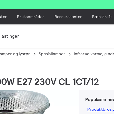
kter
Bruksområder
Ressurssenter
Bærekraft
lastinger
lamper og lysrør
Spesiallamper
Infrarød varme, glø
100W E27 230V CL 1CT/12
Populære ned
Produktbrosj