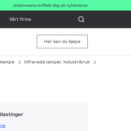
Jobb
Investorer
Meld deg på nyhetsbrev
Vårt firma
Her kan du kjøpe
delampe
Infrarøde lamper, industribruk
PAR38 IR 100W
lastinger
yre