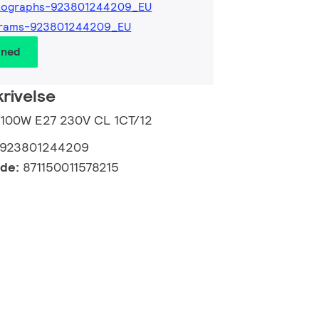
tographs-923801244209_EU
grams-923801244209_EU
 ned
rivelse
R 100W E27 230V CL 1CT/12
923801244209
kode:
871150011578215