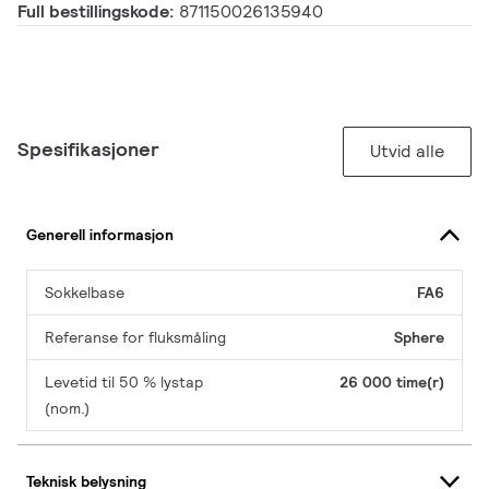
Full bestillingskode:
871150026135940
Spesifikasjoner
Utvid alle
Generell informasjon
Sokkelbase
FA6
Referanse for fluksmåling
Sphere
Levetid til 50 % lystap
26 000 time(r)
(nom.)
Teknisk belysning