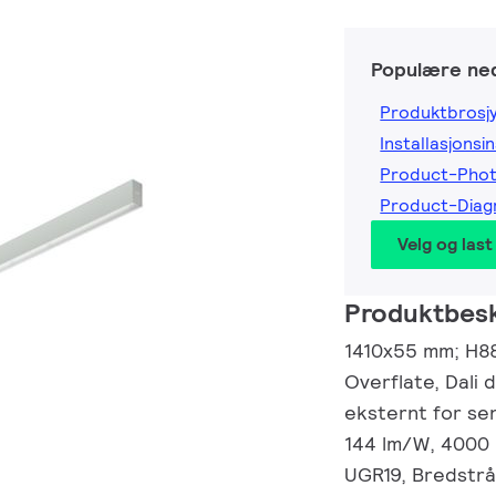
Populære ned
Produktbrosj
Installasjonsi
Product-Pho
Product-Dia
Velg og last
Produktbesk
1410x55 mm; H88
Overflate, Dali 
eksternt for sen
144 lm/W, 4000 
UGR19, Bredstrå