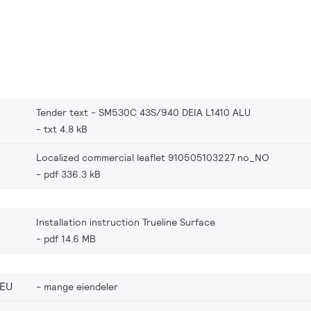
Tender text - SM530C 43S/940 DEIA L1410 ALU
txt 4.8 kB
Localized commercial leaflet 910505103227 no_NO
pdf 336.3 kB
Installation instruction Trueline Surface
pdf 14.6 MB
_EU
mange eiendeler