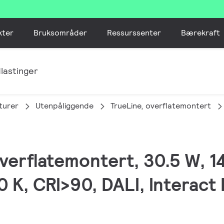
kter
Bruksområder
Ressurssenter
Bærekraft
lastinger
turer
Utenpåliggende
TrueLine, overflatemontert
 overflatemontert, 30.5 W, 
 K, CRI>90, DALI, Interact