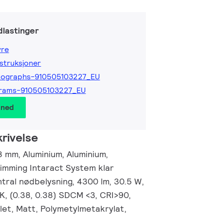
lastinger
yre
nstruksjoner
tographs-910505103227_EU
grams-910505103227_EU
 ned
rivelse
 mm, Aluminium, Aluminium,
dimming Intaract System klar
tral nødbelysning, 4300 lm, 30.5 W,
K, (0.38, 0.38) SDCM <3, CRI>90,
let, Matt, Polymetylmetakrylat,