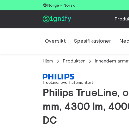
Norge - Norsk
Produ
Oversikt
Spesifikasjoner
Ned
Hjem
Produkter
Innendørs arma
TrueLine, overflatemontert
Philips TrueLine,
mm, 4300 lm, 4000
DC