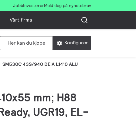
Jobb
Investorer
Meld deg på nyhetsbrev
Vårt firma
Konfigurer
Her kan du kjøpe
SM530C 43S/940 DEIA L1410 ALU
1410x55 mm; H88
 Ready, UGR19, EL-