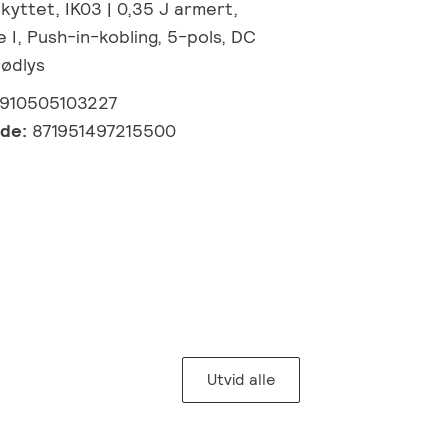
kyttet, IK03 | 0,35 J armert,
 I, Push-in-kobling, 5-pols, DC
nødlys
910505103227
kode:
871951497215500
Utvid alle