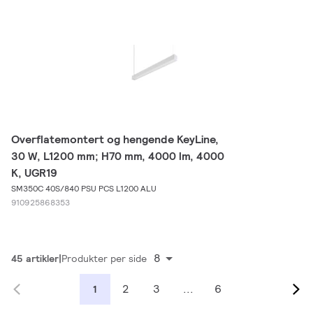
Overflatemontert og hengende KeyLine,
30 W, L1200 mm; H70 mm, 4000 lm, 4000
K, UGR19
SM350C 40S/840 PSU PCS L1200 ALU
910925868353
8
45 artikler
Produkter per side
2
3
...
6
1