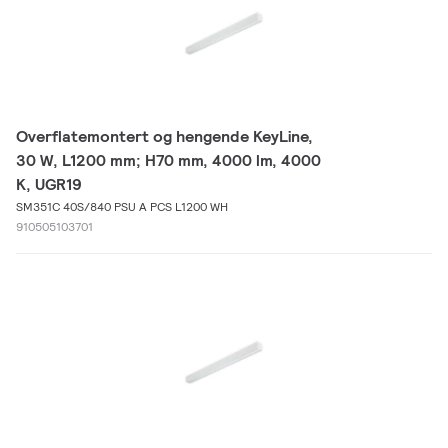
Overflatemontert og hengende KeyLine,
30 W, L1200 mm; H70 mm, 4000 lm, 4000
K, UGR19
SM351C 40S/840 PSU A PCS L1200 WH
910505103701