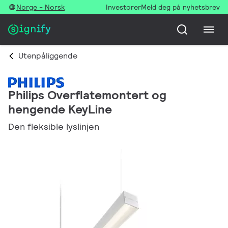
Norge - Norsk
Investorer
Meld deg på nyhetsbrev
Utenpåliggende
Philips Overflatemontert og
hengende KeyLine
Den fleksible lyslinjen