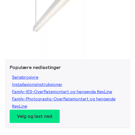
Populære nedlastinger
Seriebrosjyre
Installasjonsinstruksjoner
Family-IES-Overflatemontert og hengende KeyLine
Family-Photographs-Overflatemontert og hengende
KeyLine
Velg og last ned