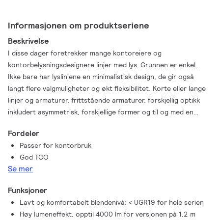
Informasjonen om produktseriene
Beskrivelse
I disse dager foretrekker mange kontoreiere og
kontorbelysningsdesignere linjer med lys. Grunnen er enkel.
Ikke bare har lyslinjene en minimalistisk design, de gir også
langt flere valgmuligheter og økt fleksibilitet. Korte eller lange
linjer og armaturer, frittstående armaturer, forskjellig optikk
inkludert asymmetrisk, forskjellige former og til og med en
rekke farger; alt er mulig. Og med KeyLine får du alle disse
Fordeler
fordelene til en konkurransedyktig pris samtidig som lyslinjene
Passer for kontorbruk
samsvarer med reglene for kontorbelysning. KeyLine er et
God TCO
suverent utvalg av lyslinjer med slank, minimalistisk design og
Se mer
høy lyseffekt som skaper lyse kontorlokaler. Men med
komfortable, lave nivåer av blending er den også lett for øyet
Funksjoner
og overholder UGR19. Det gjør at KeyLine passer perfekt på
Lavt og komfortabelt blendenivå: < UGR19 for hele serien
lineære bruksområder så vel som til frittstående hengende
Høy lumeneffekt, opptil 4000 lm for versjonen på 1,2 m
eller overflatemonterte armaturer (tilbehør bestilles separat).