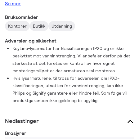
Se mer
En serie som tilbyr den ultimate fleksibiliteten og ubegrensede
muligheter. KeyLine gir designfleksibilitet med ulike lengder,
Bruksområder
farger og lyseffekter – inkludert L-former og rette linjer. Alle
Kontorer
Butikk
Utdanning
med høy effektivitet opptil 142 lm/W, og mulighet for å
oppgradere med trådløs tilkobling og kontroll. Kombinert med
Advarsler og sikkerhet
attraktive priser gir KeyLine enestående valuta for pengene,
KeyLine-lysarmatur har klassifiseringen IP20 og er ikke
noe som sikrer en svært god TCO.
beskyttet mot vanninntrenging. Vi anbefaler derfor på det
sterkeste at det foretas en kontroll av hvor egnet
monteringsmiljøet er der armaturen skal monteres.
Hvis lysarmaturene, til tross for advarselen om IPX0-
klassifiseringen, utsettes for vanninntrenging, kan ikke
Philips og Signify garantere eller hindre feil. Som følge vil
produktgarantien ikke gjelde og bli ugyldig.
Nedlastinger
Brosjyrer