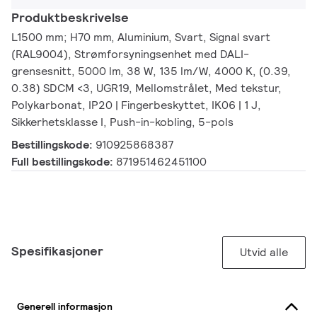
Produktbeskrivelse
L1500 mm; H70 mm, Aluminium, Svart, Signal svart
(RAL9004), Strømforsyningsenhet med DALI-
grensesnitt, 5000 lm, 38 W, 135 lm/W, 4000 K, (0.39,
0.38) SDCM <3, UGR19, Mellomstrålet, Med tekstur,
Polykarbonat, IP20 | Fingerbeskyttet, IK06 | 1 J,
Sikkerhetsklasse I, Push-in-kobling, 5-pols
Bestillingskode:
910925868387
Full bestillingskode:
871951462451100
Spesifikasjoner
Utvid alle
Generell informasjon