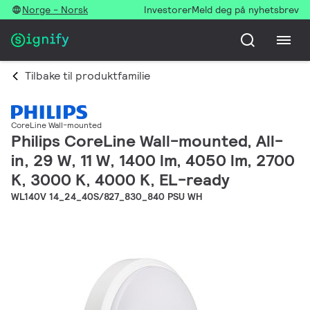
Norge - Norsk
Investorer
Meld deg på nyhetsbrev
Tilbake til produktfamilie
CoreLine Wall-mounted
Philips CoreLine Wall-mounted, All-
in, 29 W, 11 W, 1400 lm, 4050 lm, 2700
K, 3000 K, 4000 K, EL-ready
WL140V 14_24_40S/827_830_840 PSU WH