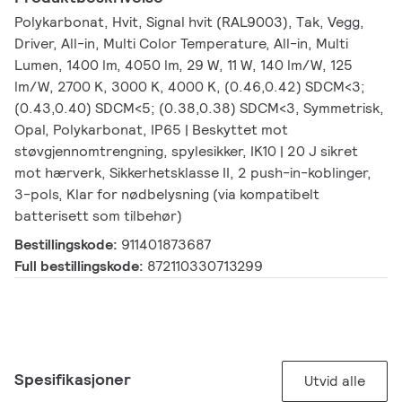
Polykarbonat, Hvit, Signal hvit (RAL9003), Tak, Vegg,
Driver, All-in, Multi Color Temperature, All-in, Multi
Lumen, 1400 lm, 4050 lm, 29 W, 11 W, 140 lm/W, 125
lm/W, 2700 K, 3000 K, 4000 K, (0.46,0.42) SDCM<3;
(0.43,0.40) SDCM<5; (0.38,0.38) SDCM<3, Symmetrisk,
Opal, Polykarbonat, IP65 | Beskyttet mot
støvgjennomtrengning, spylesikker, IK10 | 20 J sikret
mot hærverk, Sikkerhetsklasse II, 2 push-in-koblinger,
3-pols, Klar for nødbelysning (via kompatibelt
batterisett som tilbehør)
Bestillingskode:
911401873687
Full bestillingskode:
872110330713299
Spesifikasjoner
Utvid alle