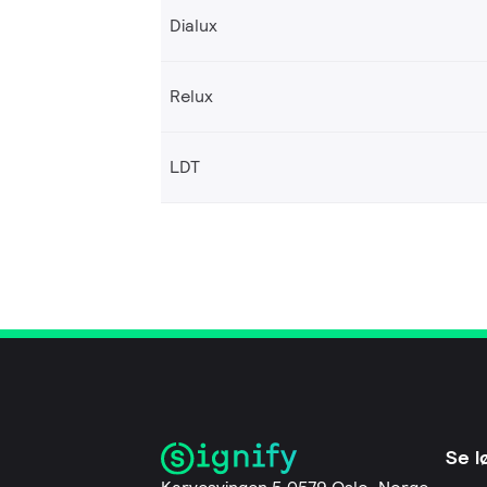
Dialux
Relux
LDT
Se l