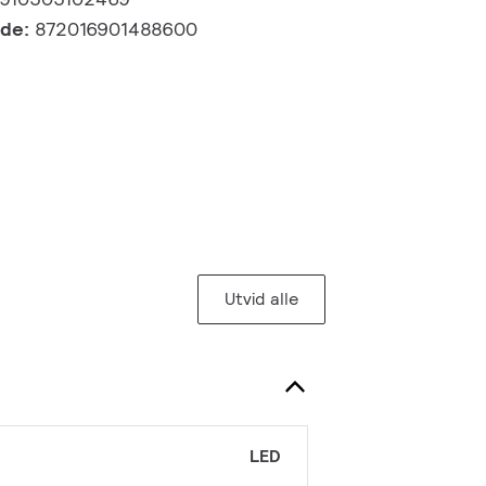
kode:
872016901488600
Utvid alle
LED