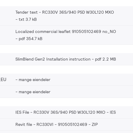
Tender text - RC330V 36S/940 PSD W30L120 MXO
txt 3.7 kB
Localized commercial leaflet 910505102469 no_NO
pdf 354.7 kB
SlimBlend Gen2 Installation instruction
pdf 2.2 MB
_EU
mange eiendeler
mange eiendeler
IES File - RC330V 36S/940 PSD W30L120 MXO
IES
Revit file - RC330VI - 910505102469
ZIP