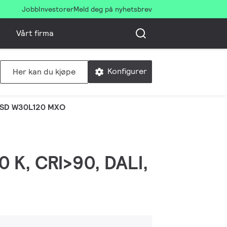
Jobb
Investorer
Meld deg på nyhetsbrev
Vårt firma
Konfigurer
Her kan du kjøpe
PSD W30L120 MXO
0 K, CRI>90, DALI,