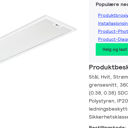
Populære ned
Produktbrosj
Installasjonsi
Product-Pho
Product-Dia
Velg og last
Produktbesk
Stål, Hvit, Str
grensesnitt, 36
(0.38, 0.38) SD
Polystyren, IP2
ledningsbeskytte
Sikkerhetsklasse
Bestillingskode: