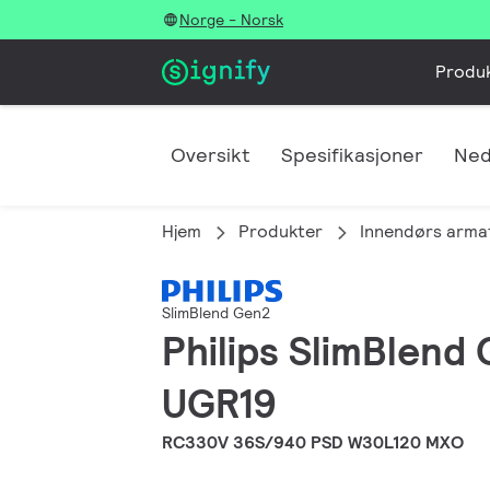
Norge - Norsk
Produ
Oversikt
Spesifikasjoner
Ned
Hjem
Produkter
Innendørs arma
SlimBlend Gen2
Philips SlimBlend
UGR19
RC330V 36S/940 PSD W30L120 MXO