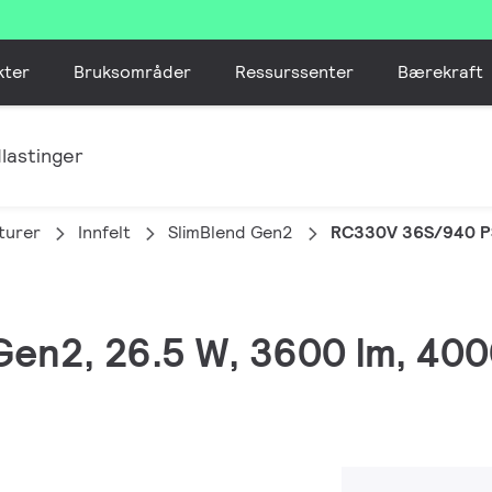
kter
Bruksområder
Ressurssenter
Bærekraft
lastinger
turer
Innfelt
SlimBlend Gen2
RC330V 36S/940 
 Gen2, 26.5 W, 3600 lm, 400