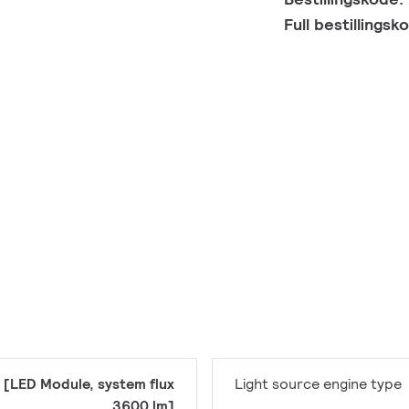
Full bestillings
 [LED Module, system flux
Light source engine type
3600 lm]