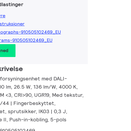
lastinger
yre
nstruksjoner
tographs-910505102469_EU
grams-910505102469_EU
 ned
rivelse
ømforsyningsenhet med DALI-
00 lm, 26.5 W, 136 lm/W, 4000 K,
CM <3, CRI>90, UGR19, Med tekstur,
0/44 | Fingerbeskyttet,
t, sprutsikker, IK03 | 0,3 J,
 II, Push-in-kobling, 5-pols
910505102469