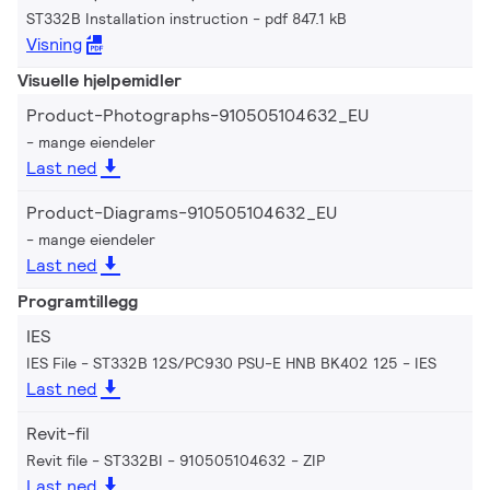
ST332B Installation instruction
pdf 847.1 kB
Visning
Visuelle hjelpemidler
Product-Photographs-910505104632_EU
mange eiendeler
Last ned
Product-Diagrams-910505104632_EU
mange eiendeler
Last ned
Programtillegg
IES
IES File - ST332B 12S/PC930 PSU-E HNB BK402 125
IES
Last ned
Revit-fil
Revit file - ST332BI - 910505104632
ZIP
Last ned