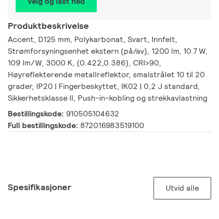
Velg og last ned
Produktbeskrivelse
Accent, D125 mm, Polykarbonat, Svart, Innfelt,
Strømforsyningsenhet ekstern (på/av), 1200 lm, 10.7 W,
109 lm/W, 3000 K, (0.422,0.386), CRI>90,
Høyreflekterende metallreflektor, smalstrålet 10 til 20
grader, IP20 | Fingerbeskyttet, IK02 | 0,2 J standard,
Sikkerhetsklasse II, Push-in-kobling og strekkavlastning
Bestillingskode:
910505104632
Full bestillingskode:
872016983519100
Spesifikasjoner
Utvid alle