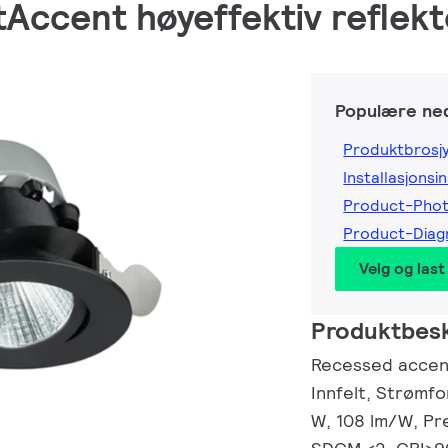
Accent høyeffektiv reflekto
Populære ned
Produktbrosj
Installasjonsi
Product-Pho
Product-Dia
Velg og last
Produktbesk
Recessed accent
Innfelt, Strømfo
W, 108 lm/W, Pr