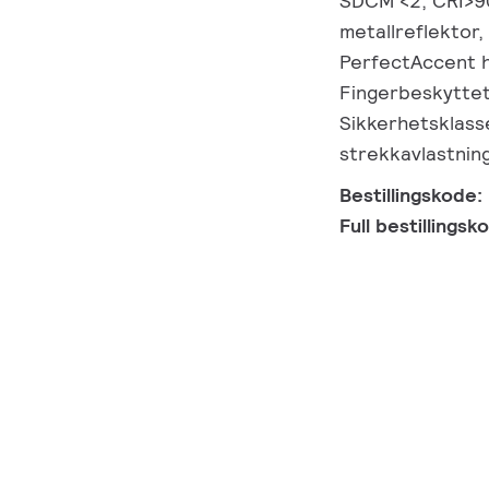
SDCM <2, CRI>9
metallreflektor,
PerfectAccent hø
Fingerbeskyttet,
Sikkerhetsklasse
strekkavlastnin
Bestillingskode:
Full bestillings