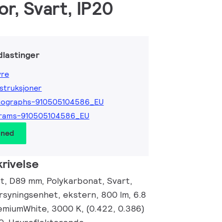
r, Svart, IP20
lastinger
yre
nstruksjoner
tographs-910505104586_EU
grams-910505104586_EU
 ned
rivelse
, D89 mm, Polykarbonat, Svart,
rsyningsenhet, ekstern, 800 lm, 6.8
emiumWhite, 3000 K, (0.422, 0.386)