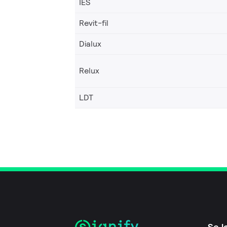
IES
Revit-fil
Dialux
Relux
LDT
Se l