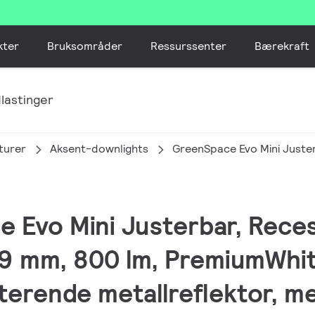
kter
Bruksområder
Ressurssenter
Bærekraft
lastinger
turer
Aksent-downlights
GreenSpace Evo Mini Juste
e Evo Mini Justerbar, Rece
89 mm, 800 lm, PremiumWhit
erende metallreflektor, mel