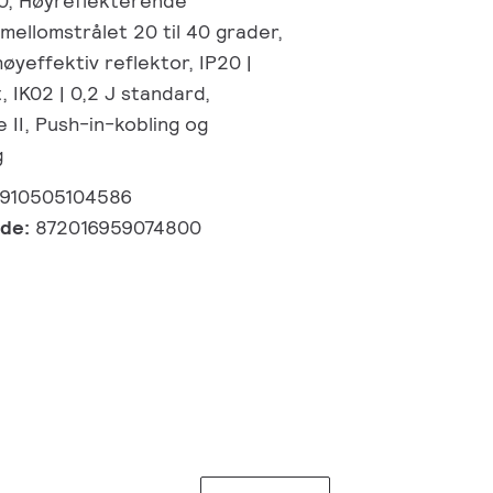
0, Høyreflekterende
 mellomstrålet 20 til 40 grader,
yeffektiv reflektor, IP20 |
 IK02 | 0,2 J standard,
 II, Push-in-kobling og
g
910505104586
kode:
872016959074800