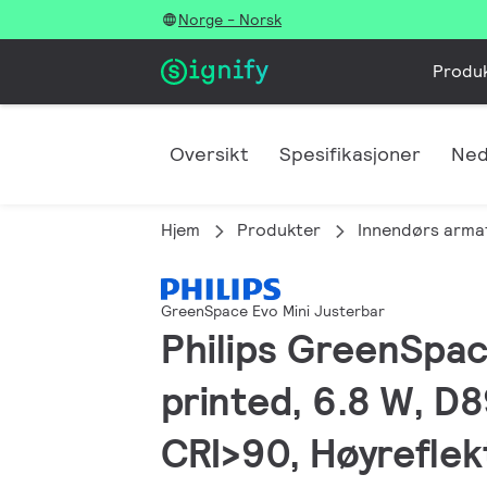
Norge - Norsk
Produ
Oversikt
Spesifikasjoner
Ned
Hjem
Produkter
Innendørs arma
GreenSpace Evo Mini Justerbar
Philips GreenSpac
printed, 6.8 W, D
CRI>90, Høyreflekt