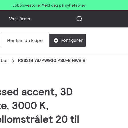
Jobb
Investorer
Meld deg på nyhetsbrev
Vårt firma
Konfigurer
Her kan du kjøpe
rbar
RS321B 7S/PW930 PSU-E HWB BK
ssed accent, 3D
e, 3000 K,
lomstrålet 20 til