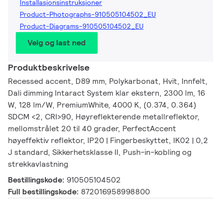
Installasjonsinstruksjoner
Product-Photographs-910505104502_EU
Product-Diagrams-910505104502_EU
Velg og last ned
Produktbeskrivelse
Recessed accent, D89 mm, Polykarbonat, Hvit, Innfelt,
Dali dimming Intaract System klar ekstern, 2300 lm, 16
W, 128 lm/W, PremiumWhite, 4000 K, (0.374, 0.364)
SDCM <2, CRI>90, Høyreflekterende metallreflektor,
mellomstrålet 20 til 40 grader, PerfectAccent
høyeffektiv reflektor, IP20 | Fingerbeskyttet, IK02 | 0,2
J standard, Sikkerhetsklasse II, Push-in-kobling og
strekkavlastning
Bestillingskode:
910505104502
Full bestillingskode:
872016958998800