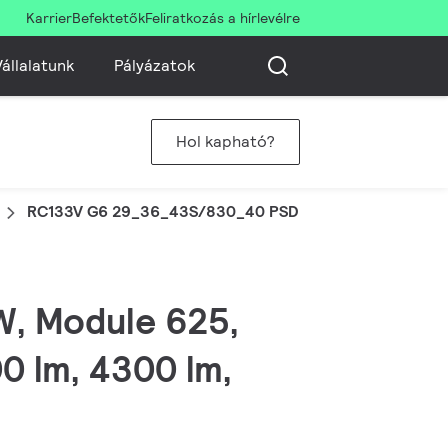
Karrier
Befektetők
Feliratkozás a hírlevélre
állalatunk
Pályázatok
Hol kapható?
RC133V G6 29_36_43S/830_40 PSD W62L62 OC
 W, Module 625,
0 lm, 4300 lm,