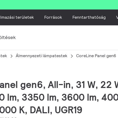
lmazási területek
Források
Fenntarthatóság
V
öltések
stek
Álmennyezeti lámpatestek​
CoreLine Panel gen6
anel gen6, All-in, 31 W, 22
0 lm, 3350 lm, 3600 lm, 400
000 K, DALI, UGR19