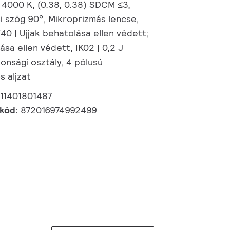
 4000 K, (0.38, 0.38) SDCM ≤3,
i szög 90°, Mikroprizmás lencse,
0/40 | Ujjak behatolása ellen védett;
sa ellen védett, IK02 | 0,2 J
tonsági osztály, 4 pólusú
s aljzat
11401801487
 kód:
872016974992499