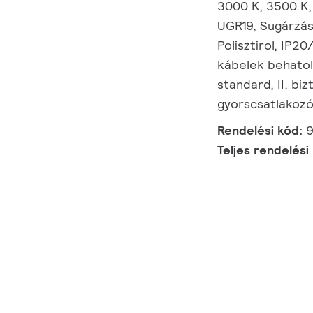
3000 K, 3500 K,
UGR19, Sugárzás
Polisztirol, IP2
kábelek behatolá
standard, II. biz
gyorscsatlakozó
Rendelési kód:
9
Teljes rendelési