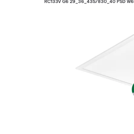
RC133V G6 29_36_43S/830_40 PSD W