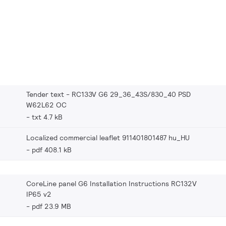
Tender text - RC133V G6 29_36_43S/830_40 PSD
W62L62 OC
txt 4.7 kB
Localized commercial leaflet 911401801487 hu_HU
pdf 408.1 kB
CoreLine panel G6 Installation Instructions RC132V
IP65 v2
pdf 23.9 MB