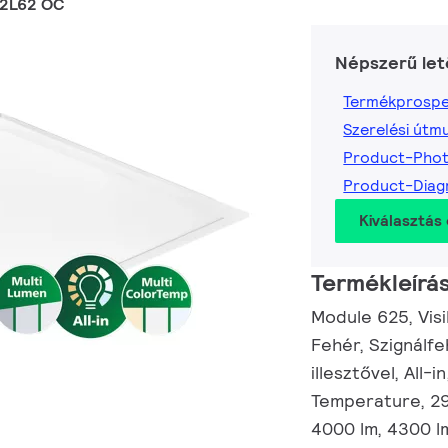
62L62 OC
Népszerű let
Termékprospe
Szerelési útm
Product-Phot
Product-Diag
Kiválasztás 
Termékleírá
Module 625, Visib
Fehér, Szignálf
illesztővel, All-i
Temperature, 29
4000 lm, 4300 l