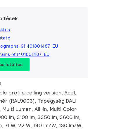
öltések
ktus
utató
ographs-911401801487_EU
rams-911401801487_EU
és letöltés
s
le profile ceiling version, Acél,
ehér (RAL9003), Tápegység DALI
n, Multi Lumen, All-in, Multi Color
00 lm, 3100 lm, 3350 lm, 3600 lm,
m, 31 W, 22 W, 140 lm/W, 130 lm/W,