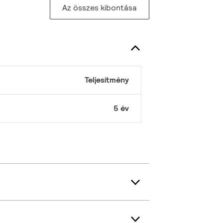
Az összes kibontása
Teljesítmény
5 év