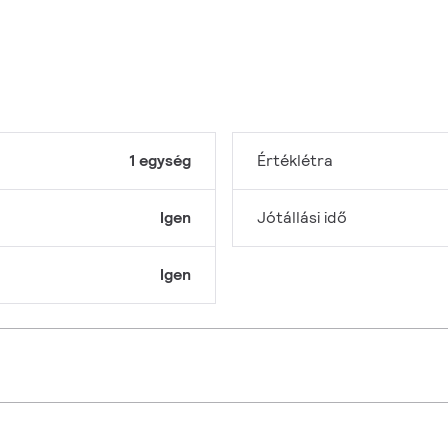
1 egység
Értéklétra
Igen
Jótállási idő
Igen