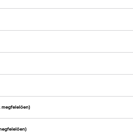
k megfelelően)
megfelelően)