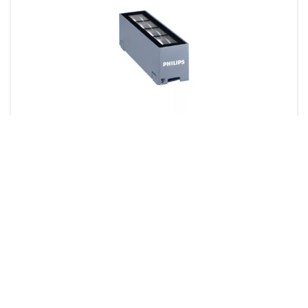
UniEdge
3 productos
Descargas