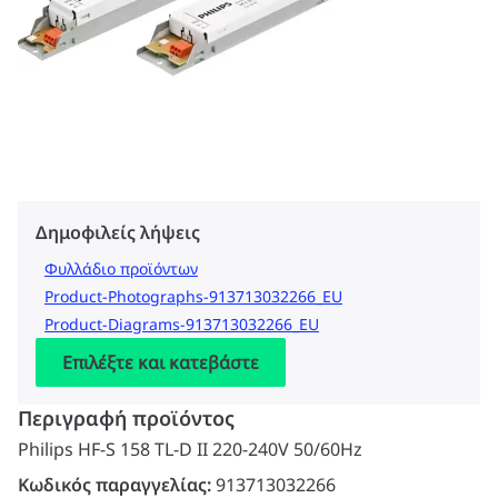
Δημοφιλείς λήψεις
Φυλλάδιο προϊόντων
Product-Photographs-913713032266_EU
Product-Diagrams-913713032266_EU
Επιλέξτε και κατεβάστε
Περιγραφή προϊόντος
Philips HF-S 158 TL-D II 220-240V 50/60Hz
Κωδικός παραγγελίας:
913713032266