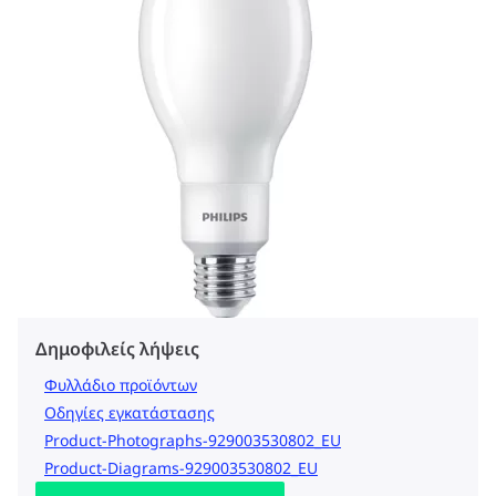
Δημοφιλείς λήψεις
Φυλλάδιο προϊόντων
Οδηγίες εγκατάστασης
Product-Photographs-929003530802_EU
Product-Diagrams-929003530802_EU