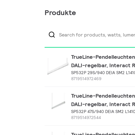
Produkte
TrueLine-Pendelleuchten
DALI-regelbar, Interact 
SP532P 29S/940 DEIA SM2 L141
8719514972469
TrueLine-Pendelleuchten
DALI-regelbar, Interact 
SP532P 47S/940 DEIA SM2 L141
8719514972544
TrueLine-Pendelleuchten