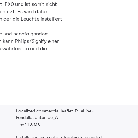
 IPX0 und ist somit nicht
chützt. Es wird daher
 der die Leuchte installiert
.
ise und nachfolgendem
 kann Philips/Signify einen
gewährleisten und die
Localized commercial leaflet TrueLine-
Pendelleuchten de_AT
pdf 1.3 MB
Installation instruction Trueline Suspended