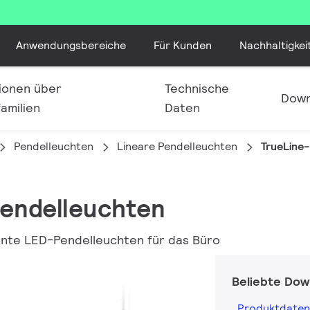
Anwendungsbereiche
Für Kunden
Nachhaltigkei
ionen über
Technische
Down
amilien
Daten
Pendelleuchten
Lineare Pendelleuchten
TrueLine
Pendelleuchten
iente LED-Pendelleuchten für das Büro
Beliebte Dow
Produktdaten