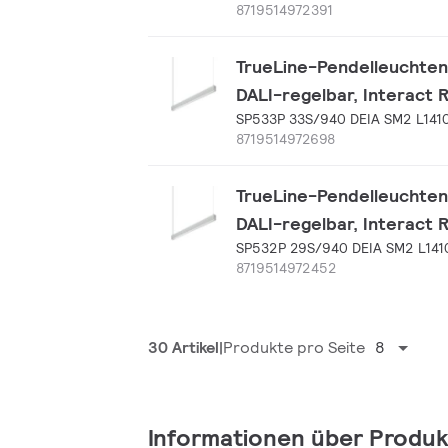
8719514972391
TrueLine-Pendelleuchten
DALI-regelbar, Interact 
SP533P 33S/940 DEIA SM2 L141
8719514972698
TrueLine-Pendelleuchten
DALI-regelbar, Interact 
SP532P 29S/940 DEIA SM2 L141
8719514972452
30 Artikel
Produkte pro Seite
8
Informationen über Produk