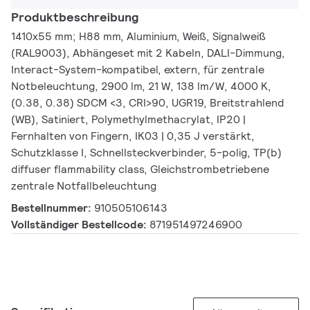
Produktbeschreibung
1410x55 mm; H88 mm, Aluminium, Weiß, Signalweiß
(RAL9003), Abhängeset mit 2 Kabeln, DALI-Dimmung,
Interact-System-kompatibel, extern, für zentrale
Notbeleuchtung, 2900 lm, 21 W, 138 lm/W, 4000 K,
(0.38, 0.38) SDCM <3, CRI>90, UGR19, Breitstrahlend
(WB), Satiniert, Polymethylmethacrylat, IP20 |
Fernhalten von Fingern, IK03 | 0,35 J verstärkt,
Schutzklasse I, Schnellsteckverbinder, 5-polig, TP(b)
diffuser flammability class, Gleichstrombetriebene
zentrale Notfallbeleuchtung
Bestellnummer:
910505106143
Vollständiger Bestellcode:
871951497246900