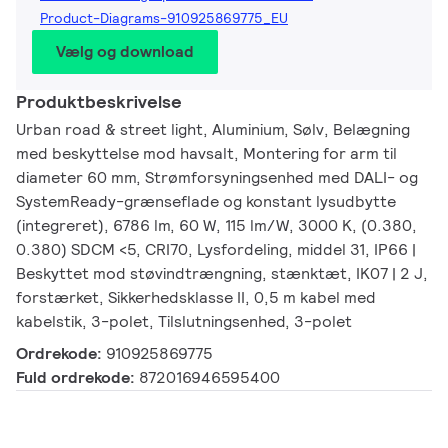
Product-Diagrams-910925869775_EU
Vælg og download
Produktbeskrivelse
Urban road & street light, Aluminium, Sølv, Belægning
med beskyttelse mod havsalt, Montering for arm til
diameter 60 mm, Strømforsyningsenhed med DALI- og
SystemReady-grænseflade og konstant lysudbytte
(integreret), 6786 lm, 60 W, 115 lm/W, 3000 K, (0.380,
0.380) SDCM <5, CRI70, Lysfordeling, middel 31, IP66 |
Beskyttet mod støvindtrængning, stænktæt, IK07 | 2 J,
forstærket, Sikkerhedsklasse II, 0,5 m kabel med
kabelstik, 3-polet, Tilslutningsenhed, 3-polet
Ordrekode:
910925869775
Fuld ordrekode:
872016946595400