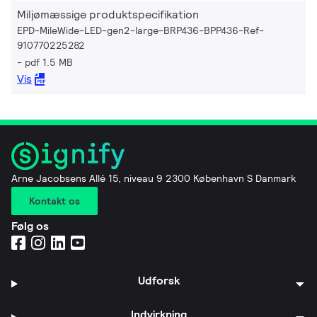
Miljømæssige produktspecifikation
EPD-MileWide-LED-gen2-large-BRP436-BPP436-Ref-
910770225282
pdf 1.5 MB
Vis
Arne Jacobsens Allé 15, niveau 9 2300 København S Danmark
Kontakt os
Følg os
Udforsk
Indvirkning