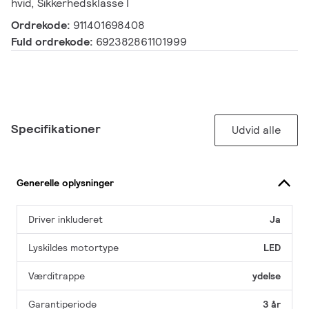
hvid, Sikkerhedsklasse I
Ordrekode:
911401698408
Fuld ordrekode:
692382861101999
Specifikationer
Udvid alle
Generelle oplysninger
Driver inkluderet
Ja
Lyskildes motortype
LED
Værditrappe
ydelse
Garantiperiode
3 år