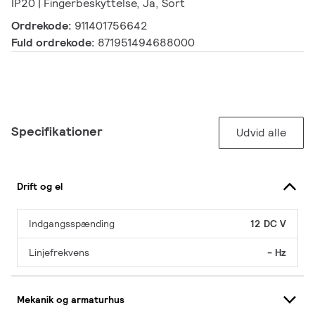
IP20 | Fingerbeskyttelse, Ja, Sort
Ordrekode:
911401756642
Fuld ordrekode:
871951494688000
Specifikationer
Udvid alle
Drift og el
Indgangsspænding
12 DC V
Linjefrekvens
- Hz
Mekanik og armaturhus