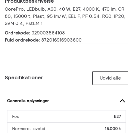
Produktbeskrivelse
CorePro, LEDbulb, A60, 40 W, E27, 4000 K, 470 lm, CRI
80, 15000 t, Plast, 95 lm/W, EEL F, PF 0.54, RG0, IP20,
SVM 0.4, PstLM 1
Ordrekode:
929003564108
Fuld ordrekode:
872016916903600
Specifikationer
Udvid alle
Generelle oplysninger
Fod
E27
Normeret levetid
15.000 t