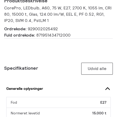
Produktbeskrivelse
CorePro, LEDbulb, A60, 75 W, E27, 2700 K, 1055 lm, CRI
80, 15000 t, Glas, 124.00 lm/W, EEL E, PF 0.52, RG1,
IP20, SVM 0.4, PstLM 1
Ordrekode:
929002025492
Fuld ordrekode:
871951434712000
Specifikationer
Udvid alle
Generelle oplysninger
Fod
E27
Normeret levetid
15.000 t