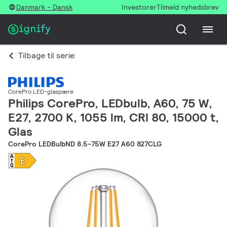
Danmark - Dansk
Investorer
Tilmeld nyhedsbrev
Tilbage til serie
CorePro LED-glaspære
Philips CorePro, LEDbulb, A60, 75 W,
E27, 2700 K, 1055 lm, CRI 80, 15000 t,
Glas
CorePro LEDBulbND 8.5-75W E27 A60 827CLG