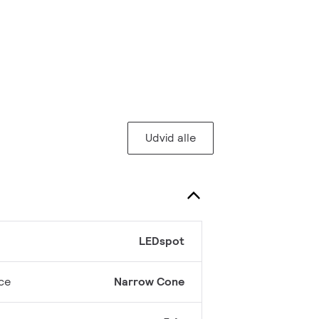
Udvid alle
LEDspot
ce
Narrow Cone