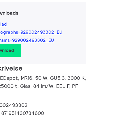
wnloads
lad
tographs-929002493302_EU
grams-929002493302_EU
wnload
rivelse
EDspot, MR16, 50 W, GU5.3, 3000 K,
25000 t, Glas, 84 lm/W, EEL F, PF
002493302
:
871951430734600