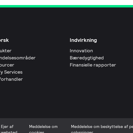
orsk
Indvirkning
ukter
Innovation
ndelsesområder
Bæredygtighed
ourcer
Finansielle rapporter
fy Services
 forhandler
Ejer af
Meddelelse om
Meddelelse om beskyttelse af p
websted
cookies
oplysninger