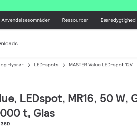
Anvendelsesområder
Ressourcer
Bæredygtighed
nloads
 og -lysrør
LED-spots
MASTER Value LED-spot 12V
lue, LEDspot, MR16, 50 W, 
000 t, Glas
 36D