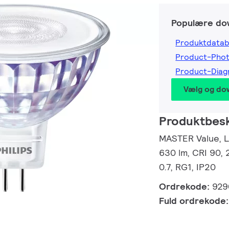
Populære do
Produktdatab
Product-Pho
Product-Dia
Vælg og do
Produktbesk
MASTER Value, L
630 lm, CRI 90, 
0.7, RG1, IP20
Ordrekode:
929
Fuld ordrekode