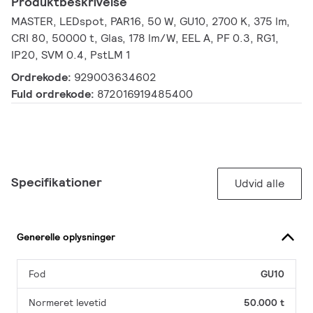
Produktbeskrivelse
MASTER, LEDspot, PAR16, 50 W, GU10, 2700 K, 375 lm,
CRI 80, 50000 t, Glas, 178 lm/W, EEL A, PF 0.3, RG1,
IP20, SVM 0.4, PstLM 1
Ordrekode:
929003634602
Fuld ordrekode:
872016919485400
Specifikationer
Udvid alle
Generelle oplysninger
Fod
GU10
Normeret levetid
50.000 t