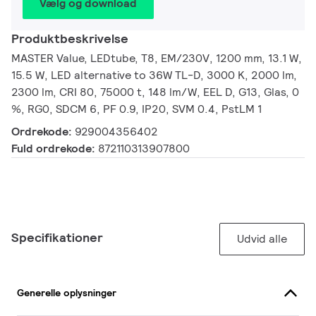
Vælg og download
Produktbeskrivelse
MASTER Value, LEDtube, T8, EM/230V, 1200 mm, 13.1 W,
15.5 W, LED alternative to 36W TL-D, 3000 K, 2000 lm,
2300 lm, CRI 80, 75000 t, 148 lm/W, EEL D, G13, Glas, 0
%, RG0, SDCM 6, PF 0.9, IP20, SVM 0.4, PstLM 1
Ordrekode:
929004356402
Fuld ordrekode:
872110313907800
Specifikationer
Udvid alle
Generelle oplysninger