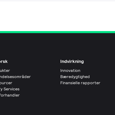
orsk
Indvirkning
ukter
Innovation
ndelsesområder
Bæredygtighed
ourcer
Finansielle rapporter
fy Services
 forhandler