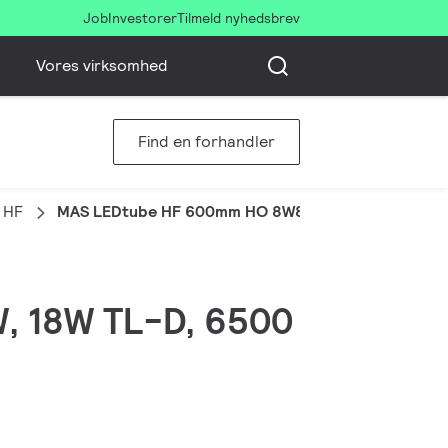
Job
Investorer
Tilmeld nyhedsbrev
Vores virksomhed
Find en forhandler
 HF
MAS LEDtube HF 600mm HO 8W865 T8
W, 18W TL-D, 6500