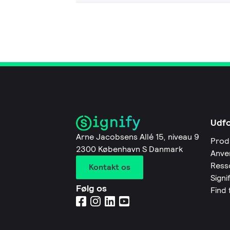
Udf
Arne Jacobsens Allé 15, niveau 9
Prod
2300 København S Danmark
Anve
Ress
Kontakt os
Signi
Følg os
Find