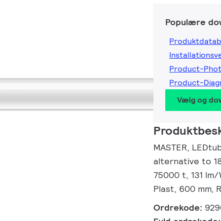
Populære do
Produktdatab
Installationsv
Product-Pho
Product-Dia
Vælg og do
Produktbesk
MASTER, LEDtube
alternative to 1
75000 t, 131 lm
Plast, 600 mm, 
Ordrekode:
929