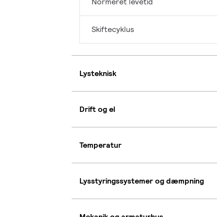
Normeret levetid
Skiftecyklus
Lysteknisk
Drift og el
Temperatur
Lysstyringssystemer og dæmpning
Mekanik og armaturhus