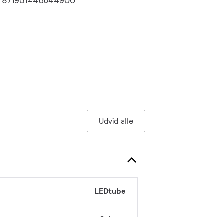
:
871951446644900
Udvid alle
LEDtube