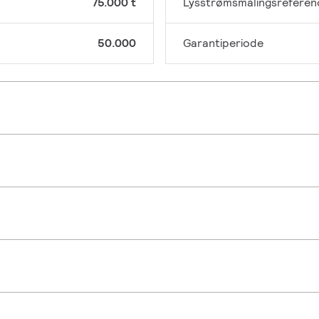
75.000 t
Lysstrømsmålingsreferen
50.000
Garantiperiode