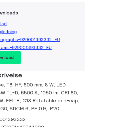
wnloads
lad
ejledning
tographs-929001393332_EU
grams-929001393332_EU
wnload
rivelse
, T8, HF, 600 mm, 8 W, LED
8W TL-D, 6500 K, 1050 lm, CRI 80,
/W, EEL E, G13 Rotatable end-cap,
RG0, SDCM 6, PF 0.9, IP20
001393332