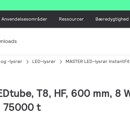
Anvendelsesområder
Ressourcer
Bæredygtighed
nloads
 og -lysrør
LED-lysrør
MASTER LED-lysrør InstantFit
EDtube, T8, HF, 600 mm, 8 
, 75000 t