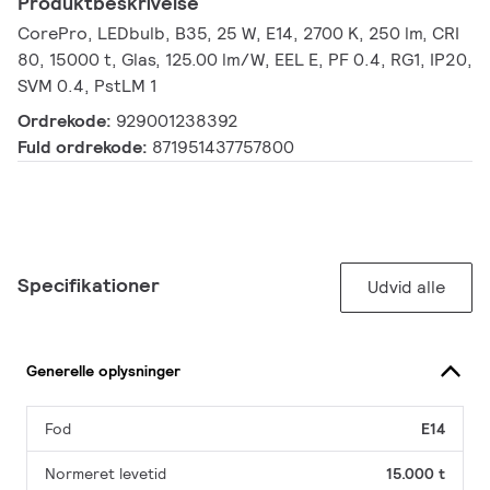
Produktbeskrivelse
CorePro, LEDbulb, B35, 25 W, E14, 2700 K, 250 lm, CRI
80, 15000 t, Glas, 125.00 lm/W, EEL E, PF 0.4, RG1, IP20,
SVM 0.4, PstLM 1
Ordrekode:
929001238392
Fuld ordrekode:
871951437757800
Specifikationer
Udvid alle
Generelle oplysninger
Fod
E14
Normeret levetid
15.000 t