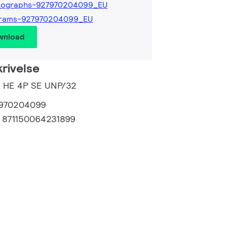
tographs-927970204099_EU
grams-927970204099_EU
wnload
rivelse
5 HE 4P SE UNP/32
970204099
:
871150064231899