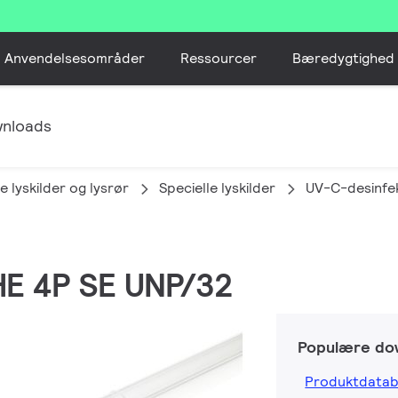
Anvendelsesområder
Ressourcer
Bæredygtighed
nloads
e lyskilder og lysrør
Specielle lyskilder
UV-C-desinfe
HE 4P SE UNP/32
Populære do
Produktdatab