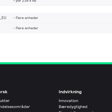
pdf 239.4 kB
_EU
Flere enheder
Flere enheder
orsk
Indvirkning
ukter
Innovation
ndelsesområder
Bæredygtighed