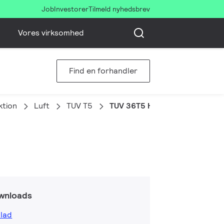
Job
Investorer
Tilmeld nyhedsbrev
Vores virksomhed
Find en forhandler
ktion
Luft
TUV T5
TUV 36T5 HE 4P SE UNP/32
wnloads
lad