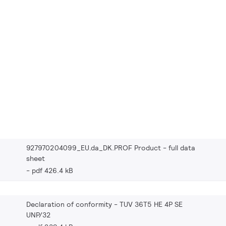
927970204099_EU.da_DK.PROF Product - full data
sheet
pdf 426.4 kB
Declaration of conformity - TUV 36T5 HE 4P SE
UNP/32