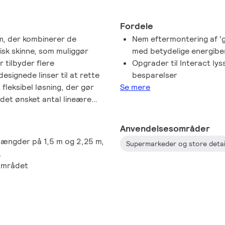
Fordele
m, der kombinerer de
Nem eftermontering af 
sk skinne, som muliggør
med betydelige energibe
r tilbyder flere
Opgrader til Interact lys
signede linser til at rette
besparelser
fleksibel løsning, der gør
Se mere
 det ønsket antal lineære
ffektiv
e installationer. Resultatet
Anvendelsesområder
e nyeste muligheder inden
i længder på 1,5 m og 2,25 m,
Supermarkeder og store detai
n.
.
-området