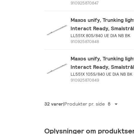
910925870847
Maxos unify, Trunking ligh
Interact Ready, Smalstrå
LL551X 80S/840 UE DIA NB BK
910925870848
Maxos unify, Trunking ligh
Interact Ready, Smalstrå
LL551X 105S/840 UE DIA NB BK
910925870849
32 varer
Produkter pr. side
8
Oplysninger om produktser