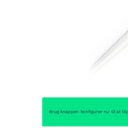
Brug knappen 'konfigurer nu' til at t