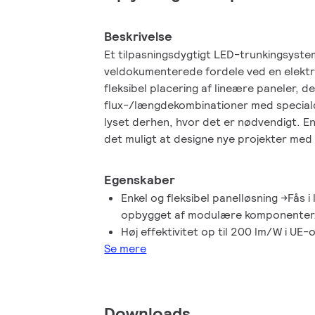
Beskrivelse
Et tilpasningsdygtigt LED-trunkingsyste
veldokumenterede fordele ved en elektri
fleksibel placering af lineære paneler, de
flux-/længdekombinationer med specialde
lyset derhen, hvor det er nødvendigt. En 
det muligt at designe nye projekter med
paneler – samtidig med at den giver en e
eftermonteringsmulighed for eksisterend
Egenskaber
er en fuldt opdateret applikation med d
Enkel og fleksibel panelløsning ->Fås 
for moderne belysning Nu, og i fremtide
opbygget af modulære komponenter
Høj effektivitet op til 200 lm/W i UE
Se mere
Downloads