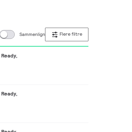
Flere filtre
Sammenlign
t Ready,
t Ready,
t Ready,