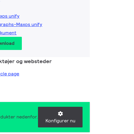
xos unify
graphs-Maxos unify
okument
wnload
ktøjer og websteder
ircle page
rodukter nedenfor.
Konfigurer nu