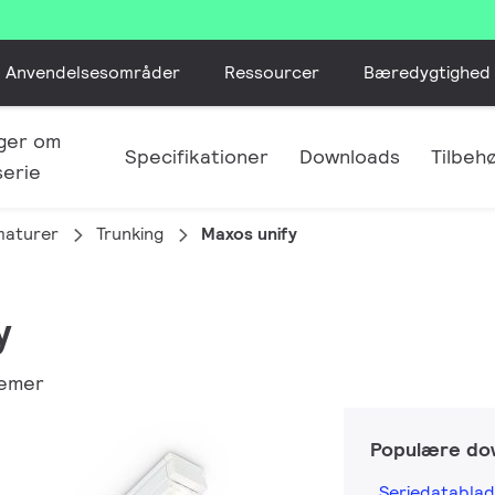
Anvendelsesområder
Ressourcer
Bæredygtighed
ger om
Specifikationer
Downloads
Tilbeh
erie
maturer
Trunking
Maxos unify
y
temer
Populære do
Seriedatabla