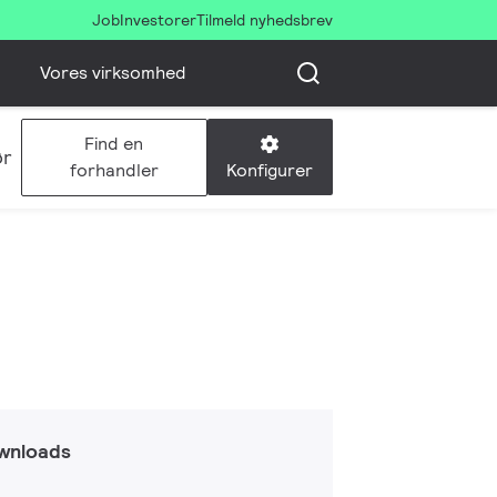
Job
Investorer
Tilmeld nyhedsbrev
Vores virksomhed
Find en
ør
Konfigurer
forhandler
wnloads
d