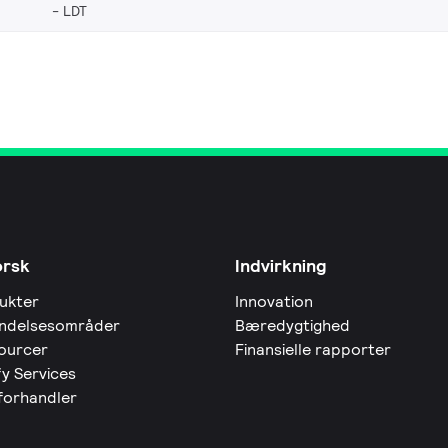
LDT
orsk
Indvirkning
ukter
Innovation
ndelsesområder
Bæredygtighed
ourcer
Finansielle rapporter
fy Services
 forhandler