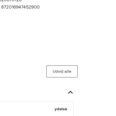
:
872016947452900
Udvid alle
ydelse