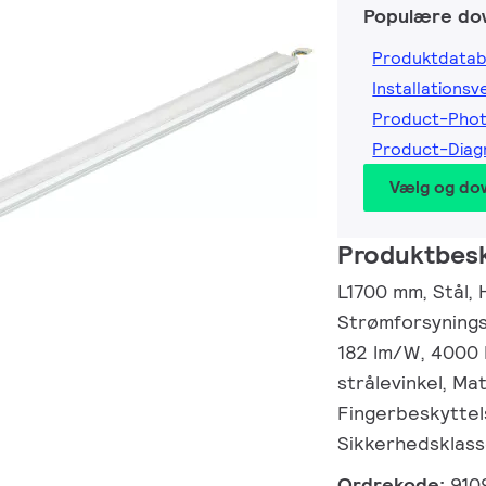
Populære do
Produktdatab
Installationsv
Product-Pho
Product-Dia
Vælg og do
Produktbesk
L1700 mm, Stål, 
Strømforsynings
182 lm/W, 4000 
strålevinkel, Ma
Fingerbeskyttels
Sikkerhedsklasse
Ordrekode:
910