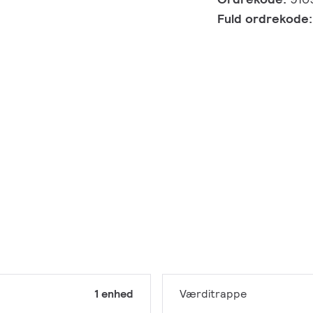
Fuld ordrekode
1 enhed
Værditrappe