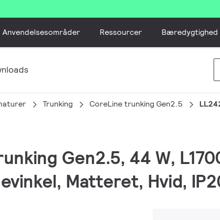
Anvendelsesområder
Ressourcer
Bæredygtighed
nloads
maturer
Trunking
CoreLine trunking Gen2.5
LL24
trunking Gen2.5, 44 W, L17
evinkel, Matteret, Hvid, IP2