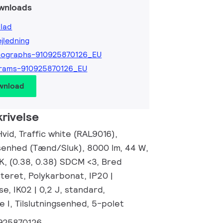
wnloads
lad
ejledning
tographs-910925870126_EU
grams-910925870126_EU
wnload
rivelse
Hvid, Traffic white (RAL9016),
enhed (Tænd/Sluk), 8000 lm, 44 W,
K, (0.38, 0.38) SDCM <3, Bred
tteret, Polykarbonat, IP20 |
e, IK02 | 0,2 J, standard,
 I, Tilslutningsenhed, 5-polet
925870126