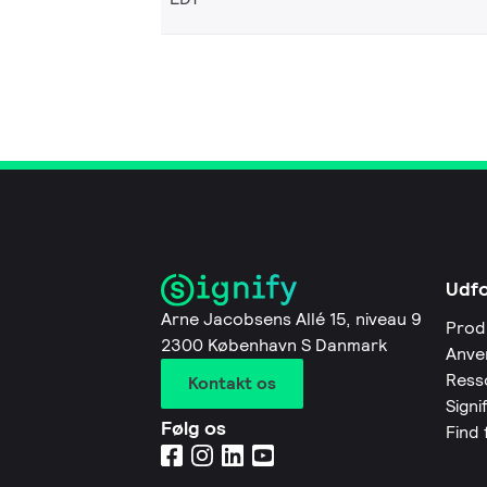
Udf
Arne Jacobsens Allé 15, niveau 9
Prod
2300 København S Danmark
Anve
Ress
Kontakt os
Signi
Følg os
Find