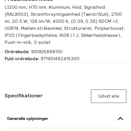
L1200 mm; H70 mm, Aluminium, Hvid, Signalhvid
(RAL9003), Strømforsyningsenhed (Tænd/Sluk), 2700
lm, 20.5 W, 138 lm/W, 4000 K, (0.39, 0.38) SDCM <3,
UGR19, Mellem strålevinkel, Struktureret, Polykarbonat,
IP20 | Fingerbeskyttelse, IK06 | 1 J, Sikkerhedsklasse I,
Push-in-stik, 3-polet
Ordrekode:
910925868351
Fuld ordrekode:
871951462415300
Specifikationer
Udvid alle
Generelle oplysninger