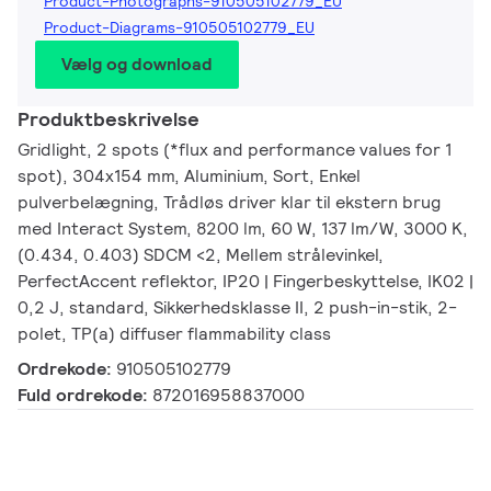
Product-Photographs-910505102779_EU
Product-Diagrams-910505102779_EU
Vælg og download
Produktbeskrivelse
Gridlight, 2 spots (*flux and performance values for 1
spot), 304x154 mm, Aluminium, Sort, Enkel
pulverbelægning, Trådløs driver klar til ekstern brug
med Interact System, 8200 lm, 60 W, 137 lm/W, 3000 K,
(0.434, 0.403) SDCM <2, Mellem strålevinkel,
PerfectAccent reflektor, IP20 | Fingerbeskyttelse, IK02 |
0,2 J, standard, Sikkerhedsklasse II, 2 push-in-stik, 2-
polet, TP(a) diffuser flammability class
Ordrekode:
910505102779
Fuld ordrekode:
872016958837000