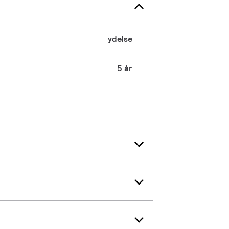
ydelse
5 år