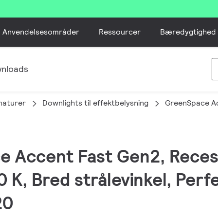
Anvendelsesområder
Ressourcer
Bæredygtighed
nloads
maturer
Downlights til effektbelysning
GreenSpace A
e Accent Fast Gen2, Reces
 K, Bred strålevinkel, Per
20