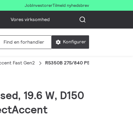
Job
Investorer
Tilmeld nyhedsbrev
Vores virksomhed
Konfigurer
Find en forhandler
ccent Fast Gen2
RS350B 27S/840 PSU-E WB WH
sed, 19.6 W, D150
fectAccent