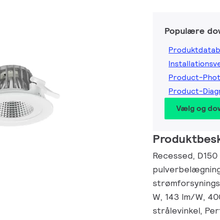
Populære do
Produktdatab
Installationsv
Product-Pho
Product-Dia
Vælg og do
Produktbesk
Recessed, D150 
pulverbelægning
strømforsynings
W, 143 lm/W, 40
strålevinkel, Pe