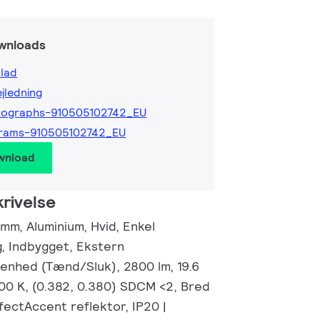
wnloads
lad
ejledning
tographs-910505102742_EU
grams-910505102742_EU
wnload
rivelse
mm, Aluminium, Hvid, Enkel
, Indbygget, Ekstern
enhed (Tænd/Sluk), 2800 lm, 19.6
00 K, (0.382, 0.380) SDCM <2, Bred
rfectAccent reflektor, IP20 |