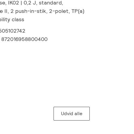
e, IK02 | 0,2 J, standard,
 II, 2 push-in-stik, 2-polet, TP(a)
ility class
505102742
:
872016958800400
Udvid alle