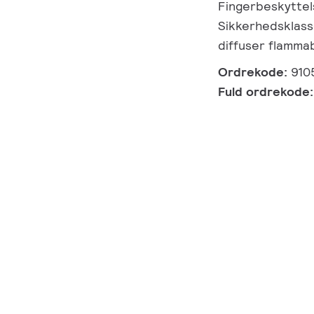
Fingerbeskyttels
Sikkerhedsklasse
diffuser flammab
Ordrekode:
910
Fuld ordrekode