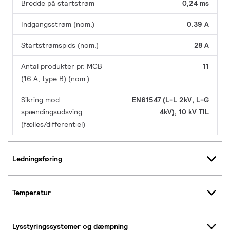
Bredde på startstrøm
0,24 ms
Indgangsstrøm (nom.)
0.39 A
Startstrømspids (nom.)
28 A
Antal produkter pr. MCB
11
(16 A, type B) (nom.)
Sikring mod
EN61547 (L-L 2kV, L-G
spændingsudsving
4kV), 10 kV TIL
(fælles/differentiel)
Ledningsføring
Temperatur
Lysstyringssystemer og dæmpning