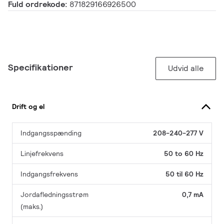
Fuld ordrekode:
871829166926500
Specifikationer
Udvid alle
Drift og el
Indgangsspænding
208-240-277 V
Linjefrekvens
50 to 60 Hz
Indgangsfrekvens
50 til 60 Hz
Jordafledningsstrøm
0,7 mA
(maks.)