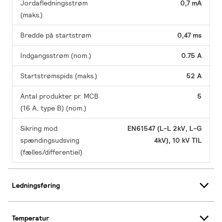
Jordafledningsstrøm
0,7 mA
(maks.)
Bredde på startstrøm
0,47 ms
Indgangsstrøm (nom.)
0.75 A
Startstrømspids (maks.)
52 A
Antal produkter pr. MCB
5
(16 A, type B) (nom.)
Sikring mod
EN61547 (L-L 2kV, L-G
spændingsudsving
4kV), 10 kV TIL
(fælles/differentiel)
Ledningsføring
Temperatur