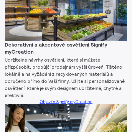
Dekorativní a akcentové osvětlení Signify
myCreation​
Udržitelné návrhy osvětlení, které si můžete
přizpůsobit, propůjčí prodejnám vyšší úroveň. Tištěno
lokálně a na vyžádání z recyklovaných materiálů a
doručeno přímo do Vaší firmy. Užijte si personalizované
osvětlení, které je svým designem udržitelné, chytré a
efektivní.
Objevte Signify myCreation