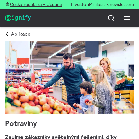
Česká republika - Čeština
Investoři
Přihlásit k newsletteru
Aplikace
Potraviny
Zaujme zákazníky světelnými řešeními, díky