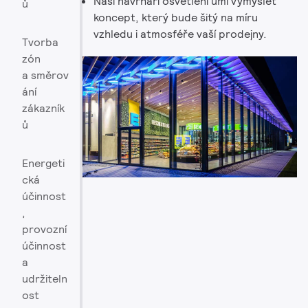
Naši návrháři osvětlení umí vymyslet
ů
koncept, který bude šitý na míru
vzhledu i atmosféře vaší prodejny.
Tvorba
zón
a směrov
ání
zákazník
ů
Energeti
cká
účinnost
,
provozní
účinnost
a
udržiteln
ost​