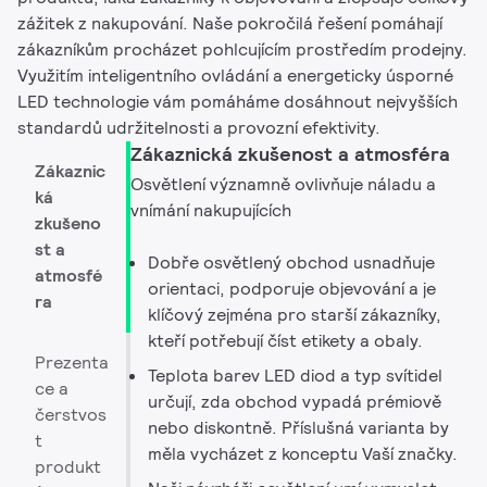
zážitek z nakupování. Naše pokročilá řešení pomáhají
zákazníkům procházet pohlcujícím prostředím prodejny.
Využitím inteligentního ovládání a energeticky úsporné
LED technologie vám pomáháme dosáhnout nejvyšších
standardů udržitelnosti a provozní efektivity.
Zákaznická zkušenost a atmosféra
Zákaznic
Osvětlení významně ovlivňuje náladu a
ká
vnímání nakupujících
zkušeno
st a
Dobře osvětlený obchod usnadňuje
atmosfé
orientaci, podporuje objevování a je
ra
klíčový zejména pro starší zákazníky,
kteří potřebují číst etikety a obaly.
Prezenta
Teplota barev LED diod a typ svítidel
ce a
určují, zda obchod vypadá prémiově
čerstvos
nebo diskontně. Příslušná varianta by
t
měla vycházet z konceptu Vaší značky.
produkt