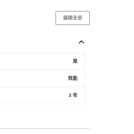
展開全部
是
效能
3 年