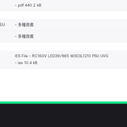
pdf 440.2 kB
EU
多種資產
多種資產
IES File - RC160V LED39/865 W303L1210 PSU UVG
ies 10.4 kB