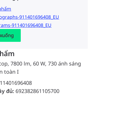
 phẩm
tographs-911401696408_EU
grams-911401696408_EU
 xuống
phẩm
ttop, 7800 lm, 60 W, 730 ánh sáng
n toàn I
11401696408
ầy đủ:
692382861105700