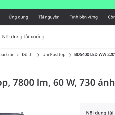
Ứng dụng
Tài nguyên
Tính bền vững
Côn
Nội dung tải xuống
ài trời
Đô thị
Uni Posttop
BDS400 LED WW 220
op, 7800 lm, 60 W, 730 án
Nội dung tải