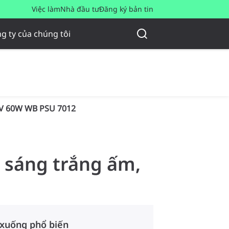
Việc làm
Nhà đầu tư
Đăng ký bản tin
g ty của chúng tôi
V 60W WB PSU 7012
h sáng trắng ấm,
 xuống phổ biến