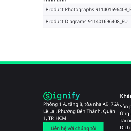
Product-Photographs-911401696408_
Product-Diagrams-911401696408_EU
Khá
Phòng 1 A, tầng 8, tòa nhà AB, 76A
Sản 
Lê Lai, Phường Bến Thành, Quận
Ứng 
1, TP. HCM
Tài 
Dịch 
Liên hệ với chúng tôi