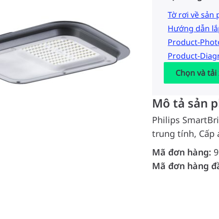
Tờ rơi về sản
Hướng dẫn lắ
Product-Pho
Product-Dia
Chọn và tải
Mô tả sản 
Philips SmartBr
trung tính, Cấp 
Mã đơn hàng:
9
Mã đơn hàng đ