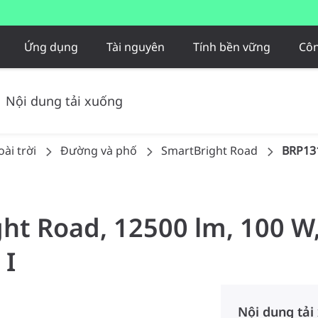
Ứng dụng
Tài nguyên
Tính bền vững
Côn
Nội dung tải xuống
ài trời
Đường và phố
SmartBright Road
BRP13
ght Road, 12500 lm, 100 W
 I
Nội dung tải