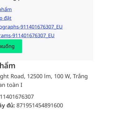
 phẩm
p đặt
tographs-911401676307_EU
grams-911401676307_EU
 xuống
phẩm
ight Road, 12500 lm, 100 W, Trắng
an toàn I
11401676307
ầy đủ:
871951454891600