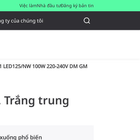
Việc làm
Nhà đầu tư
Đăng ký bản tin
g ty của chúng tôi
1 LED125/NW 100W 220-240V DM GM
, Trắng trung
 xuống phổ biến