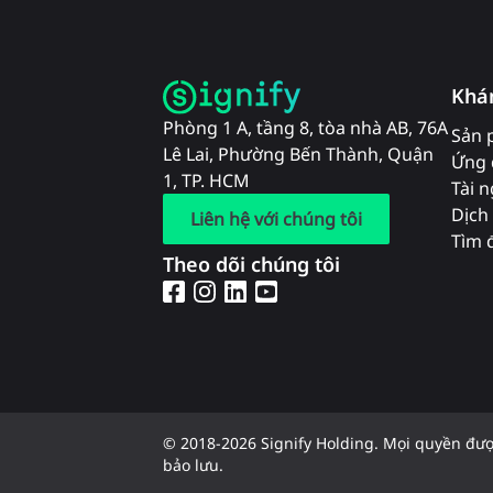
Khá
Phòng 1 A, tầng 8, tòa nhà AB, 76A
Sản 
Lê Lai, Phường Bến Thành, Quận
Ứng 
1, TP. HCM
Tài 
Dịch 
Liên hệ với chúng tôi
Tìm đ
Theo dõi chúng tôi
© 2018-2026 Signify Holding. Mọi quyền đư
bảo lưu.