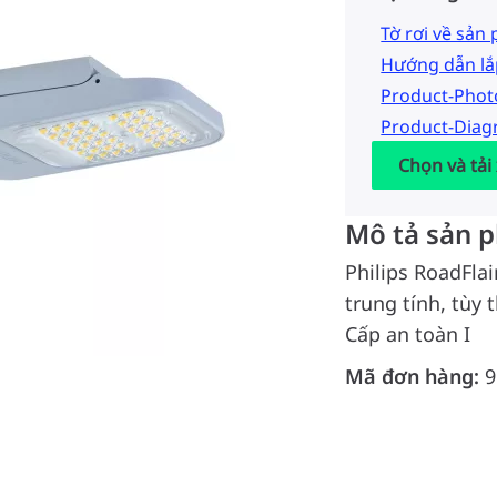
Tờ rơi về sản
Hướng dẫn lắ
Product-Pho
Product-Dia
Chọn và tải
Mô tả sản 
Philips RoadFlai
trung tính, tùy 
Cấp an toàn I
Mã đơn hàng:
9