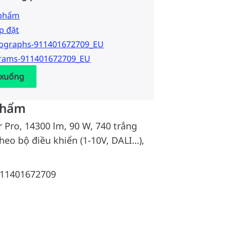
 phẩm
p đặt
tographs-911401672709_EU
grams-911401672709_EU
 xuống
phẩm
r Pro, 14300 lm, 90 W, 740 trắng
theo bộ điều khiển (1-10V, DALI…),
11401672709