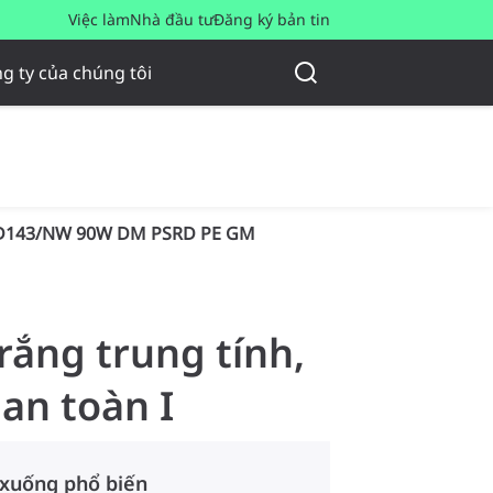
Việc làm
Nhà đầu tư
Đăng ký bản tin
g ty của chúng tôi
D143/NW 90W DM PSRD PE GM
trắng trung tính,
 an toàn I
 xuống phổ biến