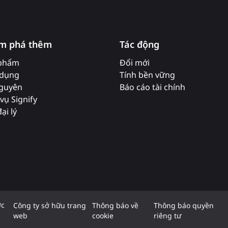
m phá thêm
Tác động
phẩm
Đổi mới
dụng
Tính bền vững
nguyên
Báo cáo tài chính
vụ Signify
ại lý
ợc
Công ty sở hữu trang
Thông báo về
Thông báo quyền
web
cookie
riêng tư