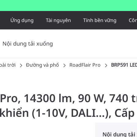
Ứng dụng
Tài nguyên
Tính bền vững
Côn
Nội dung tải xuống
ài trời
Đường và phố
RoadFlair Pro
BRP591 LE
 Pro, 14300 lm, 90 W, 740 
khiển (1-10V, DALI…), Cấp
Nội dung tải