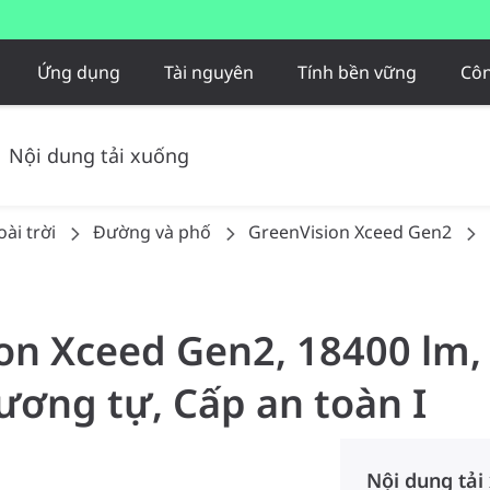
Ứng dụng
Tài nguyên
Tính bền vững
Côn
Nội dung tải xuống
ài trời
Đường và phố
GreenVision Xceed Gen2
ion Xceed Gen2, 18400 lm,
ương tự, Cấp an toàn I
Nội dung tải