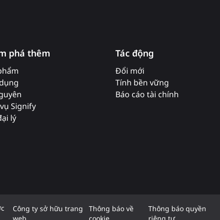
m phá thêm
Tác động
phẩm
Đổi mới
dụng
Tính bền vững
nguyên
Báo cáo tài chính
vụ Signify
ại lý
ợc
Công ty sở hữu trang
Thông báo về
Thông báo quyền
web
cookie
riêng tư