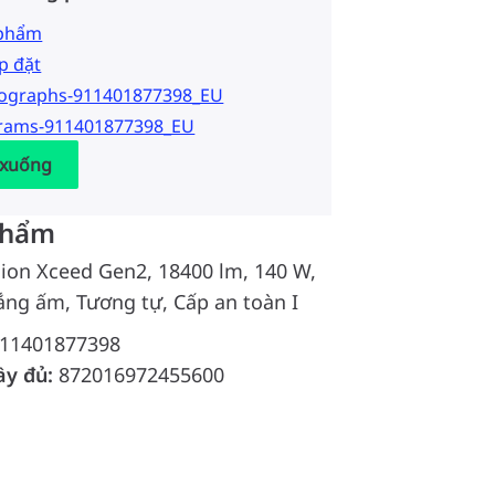
 phẩm
p đặt
tographs-911401877398_EU
grams-911401877398_EU
 xuống
phẩm
sion Xceed Gen2, 18400 lm, 140 W,
ắng ấm, Tương tự, Cấp an toàn I
11401877398
ầy đủ:
872016972455600