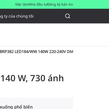
Việc làm
Nhà đầu tư
Đăng ký bản tin
g ty của chúng tôi
BRP382 LED184/WW 140W 220-240V DM PSR
 140 W, 730 ánh
 xuống phổ biến