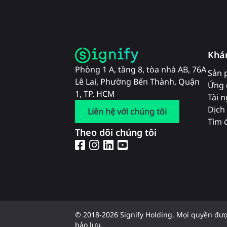
Khá
Phòng 1 A, tầng 8, tòa nhà AB, 76A
Sản 
Lê Lai, Phường Bến Thành, Quận
Ứng 
1, TP. HCM
Tài 
Dịch 
Liên hệ với chúng tôi
Tìm đ
Theo dõi chúng tôi
© 2018-2026 Signify Holding. Mọi quyền đư
bảo lưu.